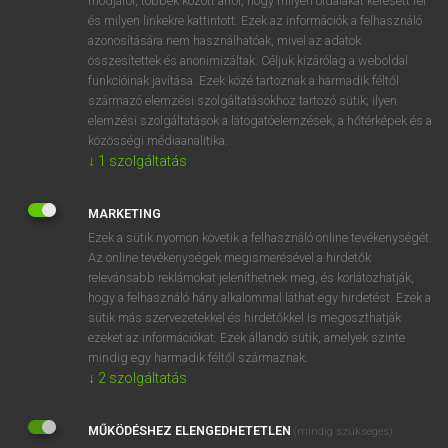
módjáról, többek között arról, hogy milyen oldalakat keresett fel
és milyen linkekre kattintott. Ezek az információk a felhasználó
VAN ELŐFIZETÉSED?
azonosítására nem használhatóak, mivel az adatok
összesítettek és anonimizáltak. Céljuk kizárólag a weboldal
Van előfizetésem a teljes szócikk megtekintéséhez.
funkcióinak javítása. Ezek közé tartoznak a harmadik féltől
származó elemzési szolgáltatásokhoz tartozó sütik; ilyen
BELÉPÉS
elemzési szolgáltatások a látogatóelemzések, a hőtérképek és a
közösségi médiaanalitika.
↓
1
szolgáltatás
MARKETING
Ezek a sütik nyomon követik a felhasználó online tevékenységét.
Az online tevékenységek megismerésével a hirdetők
NINCS ELŐFIZETÉSED?
relevánsabb reklámokat jeleníthetnek meg, és korlátozhatják,
Nincs regisztrációm és előfizetésem. A szótár 2 órás,
hogy a felhasználó hány alkalommal láthat egy hirdetést. Ezek a
díjmentes próbaverziójának elindításához regisztrálok és
sütik más szervezetekkel és hirdetőkkel is megoszthatják
belépek
.
ezeket az információkat. Ezek állandó sütik, amelyek szinte
mindig egy harmadik féltől származnak.
↓
2
szolgáltatás
REGISZTRÁCIÓ
MŰKÖDÉSHEZ ELENGEDHETETLEN
(mindig szükséges)