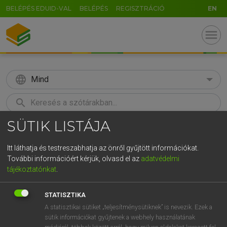
BELÉPÉS EDUID-VAL
BELÉPÉS
REGISZTRÁCIÓ
EN
menu
language
Mind
search
SÜTIK LISTÁJA
GR
KERESÉS
5
6
7
8
9
ö
ü
ó
Itt láthatja és testreszabhatja az önről gyűjtött információkat.
További információért kérjük, olvasd el az
adatvédelmi
r
t
z
u
i
o
p
ő
ú
LÁZÁR A. PÉTER, VARGA GYÖRGY
tájékoztatónkat
.
Angol−magyar egyetemes nagyszótár
g
h
j
k
l
é
á
ű
Ω
STATISZTIKA
v
b
n
m
,
.
-
AltGr
A statisztikai sütiket „teljesítménysütiknek” is nevezik. Ezek a
sütik információkat gyűjtenek a webhely használatának