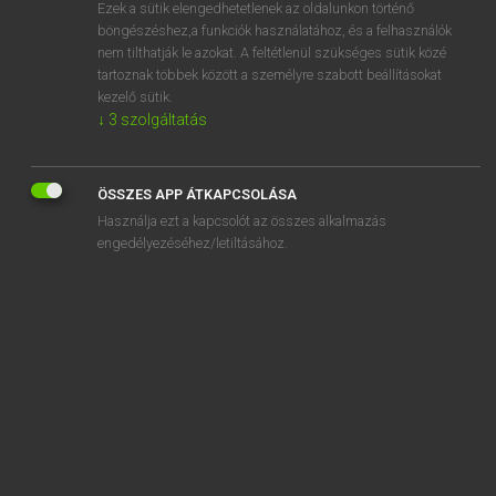
Ezek a sütik elengedhetetlenek az oldalunkon történő
böngészéshez,a funkciók használatához, és a felhasználók
nem tilthatják le azokat. A feltétlenül szükséges sütik közé
Lázár A. Péter, Varga György
tartoznak többek között a személyre szabott beállításokat
ANGOL−MAGYAR EGYETEMES NAGYSZÓTÁR
kezelő sütik.
↓
3
szolgáltatás
Kapcsolódó anyagok
playmate
ÖSSZES APP ÁTKAPCSOLÁSA
play money
Használja ezt a kapcsolót az összes alkalmazás
play off
engedélyezéséhez/letiltásához.
playoff
play on
play out
playpen
play-play
playroom