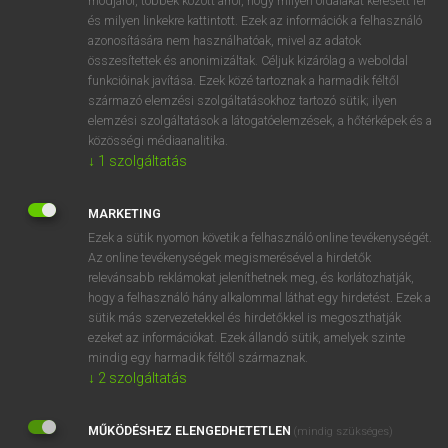
módjáról, többek között arról, hogy milyen oldalakat keresett fel
és milyen linkekre kattintott. Ezek az információk a felhasználó
VAN ELŐFIZETÉSED?
azonosítására nem használhatóak, mivel az adatok
összesítettek és anonimizáltak. Céljuk kizárólag a weboldal
Van előfizetésem a teljes szócikk megtekintéséhez.
funkcióinak javítása. Ezek közé tartoznak a harmadik féltől
származó elemzési szolgáltatásokhoz tartozó sütik; ilyen
BELÉPÉS
elemzési szolgáltatások a látogatóelemzések, a hőtérképek és a
közösségi médiaanalitika.
↓
1
szolgáltatás
MARKETING
Ezek a sütik nyomon követik a felhasználó online tevékenységét.
Az online tevékenységek megismerésével a hirdetők
NINCS ELŐFIZETÉSED?
relevánsabb reklámokat jeleníthetnek meg, és korlátozhatják,
Nincs regisztrációm és előfizetésem. A szótár 2 órás,
hogy a felhasználó hány alkalommal láthat egy hirdetést. Ezek a
díjmentes próbaverziójának elindításához regisztrálok és
sütik más szervezetekkel és hirdetőkkel is megoszthatják
belépek
.
ezeket az információkat. Ezek állandó sütik, amelyek szinte
mindig egy harmadik féltől származnak.
↓
2
szolgáltatás
REGISZTRÁCIÓ
MŰKÖDÉSHEZ ELENGEDHETETLEN
(mindig szükséges)