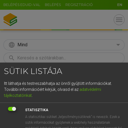
BELÉPÉS EDUID-VAL
BELÉPÉS
REGISZTRÁCIÓ
EN
menu
language
Mind
search
SÜTIK LISTÁJA
GR
KERESÉS
5
6
7
8
9
ö
ü
ó
Itt láthatja és testreszabhatja az önről gyűjtött információkat.
További információért kérjük, olvasd el az
adatvédelmi
r
t
z
u
i
o
p
ő
ú
LÁZÁR A. PÉTER, VARGA GYÖRGY
tájékoztatónkat
.
Magyar−angol egyetemes nagyszótár
g
h
j
k
l
é
á
ű
Ω
STATISZTIKA
v
b
n
m
,
.
-
AltGr
A statisztikai sütiket „teljesítménysütiknek” is nevezik. Ezek a
sütik információkat gyűjtenek a webhely használatának