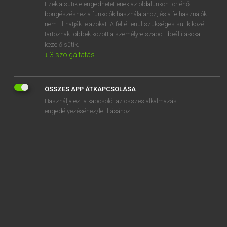
Ezek a sütik elengedhetetlenek az oldalunkon történő
böngészéshez,a funkciók használatához, és a felhasználók
nem tilthatják le azokat. A feltétlenül szükséges sütik közé
Lázár A. Péter, Varga György
tartoznak többek között a személyre szabott beállításokat
MAGYAR−ANGOL EGYETEMES NAGYSZÓTÁR
kezelő sütik.
↓
3
szolgáltatás
Kapcsolódó anyagok
affektív
ÖSSZES APP ÁTKAPCSOLÁSA
afféle
Használja ezt a kapcsolót az összes alkalmazás
afféleképpen
engedélyezéséhez/letiltásához.
affér
affinitás
affinitásmarketing
affixálás
affixum
affrikálódás