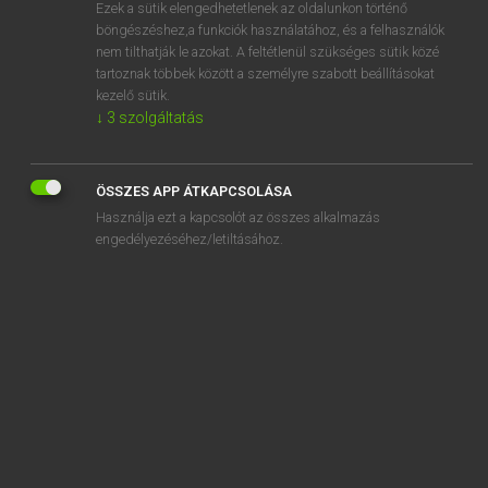
Ezek a sütik elengedhetetlenek az oldalunkon történő
böngészéshez,a funkciók használatához, és a felhasználók
nem tilthatják le azokat. A feltétlenül szükséges sütik közé
Mollay Erzsébet, Nagy Roland
tartoznak többek között a személyre szabott beállításokat
HOLLAND−MAGYAR SZÓTÁR
kezelő sütik.
↓
3
szolgáltatás
Kapcsolódó anyagok
del
ÖSSZES APP ÁTKAPCSOLÁSA
delegatie
Használja ezt a kapcsolót az összes alkalmazás
delegeren
engedélyezéséhez/letiltásához.
delen
deler
deleten
delfstof
delfstofkunde
Delfts