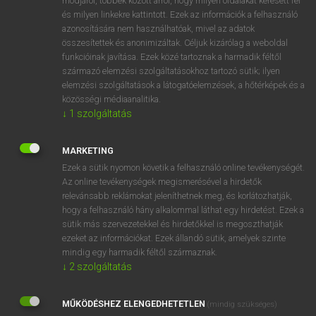
módjáról, többek között arról, hogy milyen oldalakat keresett fel
és milyen linkekre kattintott. Ezek az információk a felhasználó
VAN ELŐFIZETÉSED?
azonosítására nem használhatóak, mivel az adatok
összesítettek és anonimizáltak. Céljuk kizárólag a weboldal
Van előfizetésem a teljes szócikk megtekintéséhez.
funkcióinak javítása. Ezek közé tartoznak a harmadik féltől
származó elemzési szolgáltatásokhoz tartozó sütik; ilyen
BELÉPÉS
elemzési szolgáltatások a látogatóelemzések, a hőtérképek és a
közösségi médiaanalitika.
↓
1
szolgáltatás
MARKETING
Ezek a sütik nyomon követik a felhasználó online tevékenységét.
Az online tevékenységek megismerésével a hirdetők
NINCS ELŐFIZETÉSED?
relevánsabb reklámokat jeleníthetnek meg, és korlátozhatják,
Nincs regisztrációm és előfizetésem. A szótár 2 órás,
hogy a felhasználó hány alkalommal láthat egy hirdetést. Ezek a
díjmentes próbaverziójának elindításához regisztrálok és
sütik más szervezetekkel és hirdetőkkel is megoszthatják
belépek
.
ezeket az információkat. Ezek állandó sütik, amelyek szinte
mindig egy harmadik féltől származnak.
↓
2
szolgáltatás
REGISZTRÁCIÓ
MŰKÖDÉSHEZ ELENGEDHETETLEN
(mindig szükséges)