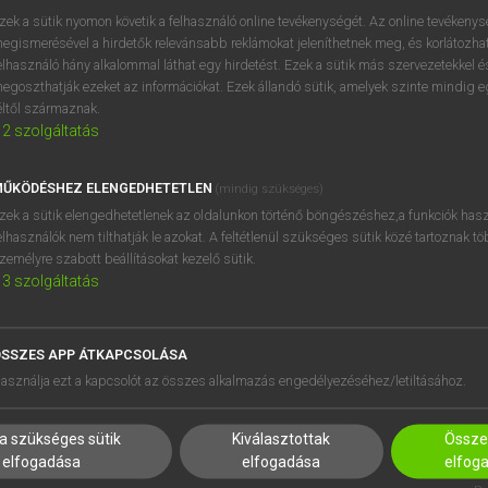
próbaverziójának elindítás
zek a sütik nyomon követik a felhasználó online tevékenységét. Az online tevékeny
BELÉPÉS
regisztrálok és
belépek
.
egismerésével a hirdetők relevánsabb reklámokat jeleníthetnek meg, és korlátozhat
elhasználó hány alkalommal láthat egy hirdetést. Ezek a sütik más szervezetekkel és
egoszthatják ezeket az információkat. Ezek állandó sütik, amelyek szinte mindig 
REGISZTRÁCIÓ
éltől származnak.
2
szolgáltatás
ŰKÖDÉSHEZ ELENGEDHETETLEN
(mindig szükséges)
zek a sütik elengedhetetlenek az oldalunkon történő böngészéshez,a funkciók hasz
elhasználók nem tilthatják le azokat. A feltétlenül szükséges sütik közé tartoznak t
zemélyre szabott beállításokat kezelő sütik.
3
szolgáltatás
SSZES APP ÁTKAPCSOLÁSA
HASZNÁLÓKNAK
SÚGÓ
asználja ezt a kapcsolót az összes alkalmazás engedélyezéséhez/letiltásához.
K
RÓLUNK
NTÉZMÉNYEKNEK
ELÉRHETŐSÉG
a szükséges sütik
Kiválasztottak
Összes
MEGOLDÁSOK
SÜTI BEÁLLÍTÁSOK
elfogadása
elfogadása
elfog