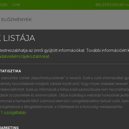
ÉGEK
GYIK
BELÉPÉS EDUID-V
ELŐZMÉNYEK
 LISTÁJA
és testreszabhatja az önről gyűjtött információkat.
További információért k
HU
DE
CN
FR
ES
IT
NL
RU
GR
adatvédelmi tájékoztatónkat
.
AY ERZSÉBET, NAGY ROLAND
1
2
3
4
5
6
7
8
9
and−magyar szótár
TATISZTIKA
q
w
e
r
t
z
u
i
 statisztikai sütiket „teljesítménysütiknek” is nevezik. Ezek a sütik információkat gy
ebhely használatának módjáról, többek között arról, hogy milyen oldalakat keresett 
a
s
d
f
g
h
j
k
l
é
inkekre kattintott. Ezek az információk a felhasználó azonosítására nem használható
datok összesítettek és anonimizáltak. Céljuk kizárólag a weboldal funkcióinak javít
í
y
x
c
v
b
n
m
,
.
artoznak a harmadik féltől származó elemzési szolgáltatásokhoz tartozó sütik; ilye
zolgáltatások a látogatóelemzések, a hőtérképek és a közösségi médiaanalitika.
VAN ELŐFIZETÉSED?
NINCS ELŐFIZETÉSED
1
szolgáltatás
előfizetésem a teljes szócikk
Nincs regisztrációm és előfiz
megtekintéséhez.
A szótár 2 órás, díjmente
MARKETING