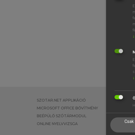
E
m
f
m
f
↓
M
E
f
s
↓
Ö
SZOTAR.NET APPLIKÁCIÓ
EGYÉNI FEL
H
MICROSOFT OFFICE BŐVÍTMÉNY
TANULÓKNA
BEÉPÜLŐ SZÓTÁRMODUL
OKTATÁSI I
Csak 
ONLINE NYELVVIZSGA
VÁLLALATI 