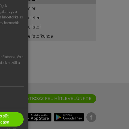
ához
ségek
deler
ják, hogy a
deleten
 hirdetőkkel is
egy harmadik
delfstof
delfstofkunde
nálatához, és a
öbbek között a
IRATKOZZ FEL HÍRLEVELÜNKRE!
 süti
adása