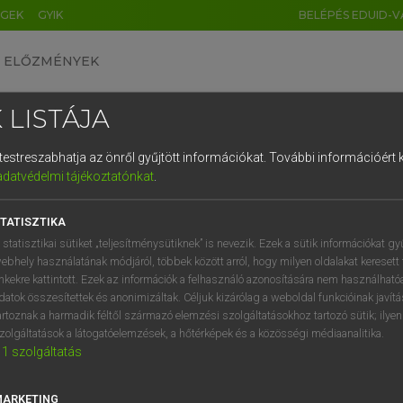
ÉGEK
GYIK
BELÉPÉS EDUID-V
ELŐZMÉNYEK
 LISTÁJA
és testreszabhatja az önről gyűjtött információkat.
További információért k
HU
DE
CN
FR
ES
IT
NL
RU
GR
adatvédelmi tájékoztatónkat
.
AY ERZSÉBET, NAGY ROLAND
1
2
3
4
5
6
7
8
9
and−magyar szótár
TATISZTIKA
q
w
e
r
t
z
u
i
 statisztikai sütiket „teljesítménysütiknek” is nevezik. Ezek a sütik információkat gy
ebhely használatának módjáról, többek között arról, hogy milyen oldalakat keresett 
a
s
d
f
g
h
j
k
l
é
inkekre kattintott. Ezek az információk a felhasználó azonosítására nem használható
datok összesítettek és anonimizáltak. Céljuk kizárólag a weboldal funkcióinak javít
í
y
x
c
v
b
n
m
,
.
artoznak a harmadik féltől származó elemzési szolgáltatásokhoz tartozó sütik; ilye
zolgáltatások a látogatóelemzések, a hőtérképek és a közösségi médiaanalitika.
VAN ELŐFIZETÉSED?
NINCS ELŐFIZETÉSED
1
szolgáltatás
előfizetésem a teljes szócikk
Nincs regisztrációm és előfiz
megtekintéséhez.
A szótár 2 órás, díjmente
MARKETING