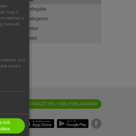
ához
ségek
delegatie
ják, hogy a
delegeren
 hirdetőkkel is
egy harmadik
delen
deler
nálatához, és a
öbbek között a
IRATKOZZ FEL HÍRLEVELÜNKRE!
 süti
adása