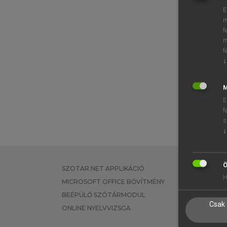
E
m
f
m
f
↓
M
E
f
s
↓
Ö
SZOTAR.NET APPLIKÁCIÓ
EGYÉNI FEL
H
MICROSOFT OFFICE BŐVÍTMÉNY
TANULÓKNA
BEÉPÜLŐ SZÓTÁRMODUL
OKTATÁSI I
Csak 
ONLINE NYELVVIZSGA
VÁLLALATI 