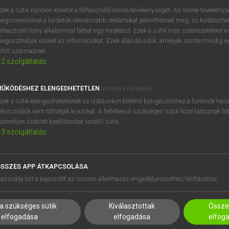
próbaverziójának elindítás
zek a sütik nyomon követik a felhasználó online tevékenységét. Az online tevékeny
BELÉPÉS
regisztrálok és
belépek
.
egismerésével a hirdetők relevánsabb reklámokat jeleníthetnek meg, és korlátozhat
elhasználó hány alkalommal láthat egy hirdetést. Ezek a sütik más szervezetekkel és
egoszthatják ezeket az információkat. Ezek állandó sütik, amelyek szinte mindig 
REGISZTRÁCIÓ
éltől származnak.
2
szolgáltatás
ŰKÖDÉSHEZ ELENGEDHETETLEN
(mindig szükséges)
zek a sütik elengedhetetlenek az oldalunkon történő böngészéshez,a funkciók hasz
elhasználók nem tilthatják le azokat. A feltétlenül szükséges sütik közé tartoznak t
zemélyre szabott beállításokat kezelő sütik.
3
szolgáltatás
SSZES APP ÁTKAPCSOLÁSA
HASZNÁLÓKNAK
SÚGÓ
asználja ezt a kapcsolót az összes alkalmazás engedélyezéséhez/letiltásához.
K
RÓLUNK
NTÉZMÉNYEKNEK
ELÉRHETŐSÉG
a szükséges sütik
Kiválasztottak
Összes
MEGOLDÁSOK
SÜTI BEÁLLÍTÁSOK
elfogadása
elfogadása
elfog