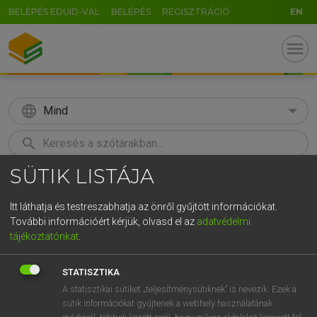
BELÉPÉS EDUID-VAL
BELÉPÉS
REGISZTRÁCIÓ
EN
menu
language
Mind
search
SÜTIK LISTÁJA
GR
KERESÉS
5
6
7
8
9
ö
ü
ó
Itt láthatja és testreszabhatja az önről gyűjtött információkat.
További információért kérjük, olvasd el az
adatvédelmi
r
t
z
u
i
o
p
ő
ú
MOLLAY ERZSÉBET, NAGY ROLAND
tájékoztatónkat
.
Holland−magyar szótár
g
h
j
k
l
é
á
ű
Ω
STATISZTIKA
v
b
n
m
,
.
-
AltGr
A statisztikai sütiket „teljesítménysütiknek” is nevezik. Ezek a
sütik információkat gyűjtenek a webhely használatának