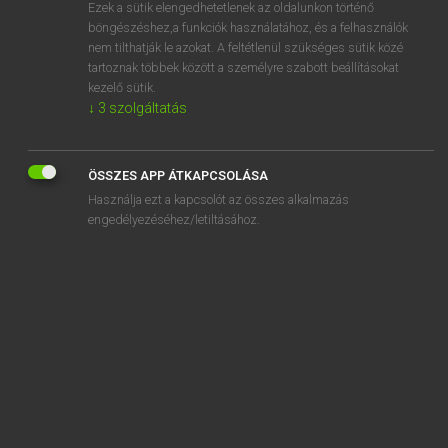
Ezek a sütik elengedhetetlenek az oldalunkon történő
böngészéshez,a funkciók használatához, és a felhasználók
nem tilthatják le azokat. A feltétlenül szükséges sütik közé
Mollay Erzsébet, Nagy Roland
tartoznak többek között a személyre szabott beállításokat
HOLLAND−MAGYAR SZÓTÁR
kezelő sütik.
↓
3
szolgáltatás
Kapcsolódó anyagok
deler
ÖSSZES APP ÁTKAPCSOLÁSA
deleten
Használja ezt a kapcsolót az összes alkalmazás
delfstof
engedélyezéséhez/letiltásához.
delfstofkunde
Delfts
delgen
deliberatie
delibereren
delicaat