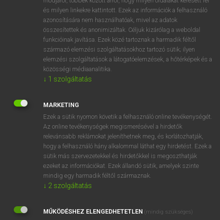
módjáról, többek között arról, hogy milyen oldalakat keresett fel
és milyen linkekre kattintott. Ezek az információk a felhasználó
VAN ELŐFIZETÉSED?
azonosítására nem használhatóak, mivel az adatok
összesítettek és anonimizáltak. Céljuk kizárólag a weboldal
Van előfizetésem a teljes szócikk megtekintéséhez.
funkcióinak javítása. Ezek közé tartoznak a harmadik féltől
származó elemzési szolgáltatásokhoz tartozó sütik; ilyen
BELÉPÉS
elemzési szolgáltatások a látogatóelemzések, a hőtérképek és a
közösségi médiaanalitika.
↓
1
szolgáltatás
MARKETING
Ezek a sütik nyomon követik a felhasználó online tevékenységét.
Az online tevékenységek megismerésével a hirdetők
NINCS ELŐFIZETÉSED?
relevánsabb reklámokat jeleníthetnek meg, és korlátozhatják,
Nincs regisztrációm és előfizetésem. A szótár 2 órás,
hogy a felhasználó hány alkalommal láthat egy hirdetést. Ezek a
díjmentes próbaverziójának elindításához regisztrálok és
sütik más szervezetekkel és hirdetőkkel is megoszthatják
belépek
.
ezeket az információkat. Ezek állandó sütik, amelyek szinte
mindig egy harmadik féltől származnak.
↓
2
szolgáltatás
REGISZTRÁCIÓ
MŰKÖDÉSHEZ ELENGEDHETETLEN
(mindig szükséges)