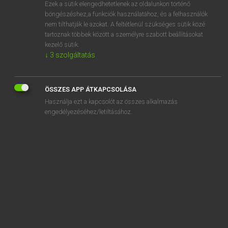
Ezek a sütik elengedhetetlenek az oldalunkon történő
böngészéshez,a funkciók használatához, és a felhasználók
nem tilthatják le azokat. A feltétlenül szükséges sütik közé
Mollay Erzsébet, Nagy Roland
tartoznak többek között a személyre szabott beállításokat
HOLLAND−MAGYAR SZÓTÁR
kezelő sütik.
↓
3
szolgáltatás
Kapcsolódó anyagok
dekolonisatie
ÖSSZES APP ÁTKAPCSOLÁSA
dekschaal
Használja ezt a kapcsolót az összes alkalmazás
deksel
engedélyezéséhez/letiltásához.
deksels
dekstier
dekverf
dekzeil
del
delegatie