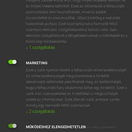
módjáról, többek között arról, hogy milyen oldalakat keresett fel
és milyen linkekre kattintott. Ezek az információk a felhasználó
VAN ELŐFIZETÉSED?
azonosítására nem használhatóak, mivel az adatok
összesítettek és anonimizáltak. Céljuk kizárólag a weboldal
Van előfizetésem a teljes szócikk megtekintéséhez.
funkcióinak javítása. Ezek közé tartoznak a harmadik féltől
származó elemzési szolgáltatásokhoz tartozó sütik; ilyen
BELÉPÉS
elemzési szolgáltatások a látogatóelemzések, a hőtérképek és a
közösségi médiaanalitika.
↓
1
szolgáltatás
MARKETING
Ezek a sütik nyomon követik a felhasználó online tevékenységét.
Az online tevékenységek megismerésével a hirdetők
NINCS ELŐFIZETÉSED?
relevánsabb reklámokat jeleníthetnek meg, és korlátozhatják,
Nincs regisztrációm és előfizetésem. A szótár 2 órás,
hogy a felhasználó hány alkalommal láthat egy hirdetést. Ezek a
díjmentes próbaverziójának elindításához regisztrálok és
sütik más szervezetekkel és hirdetőkkel is megoszthatják
belépek
.
ezeket az információkat. Ezek állandó sütik, amelyek szinte
mindig egy harmadik féltől származnak.
↓
2
szolgáltatás
REGISZTRÁCIÓ
MŰKÖDÉSHEZ ELENGEDHETETLEN
(mindig szükséges)