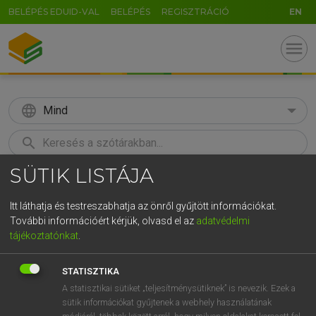
BELÉPÉS EDUID-VAL
BELÉPÉS
REGISZTRÁCIÓ
EN
menu
language
Mind
search
SÜTIK LISTÁJA
GR
KERESÉS
5
6
7
8
9
ö
ü
ó
Itt láthatja és testreszabhatja az önről gyűjtött információkat.
További információért kérjük, olvasd el az
adatvédelmi
r
t
z
u
i
o
p
ő
ú
MOLLAY ERZSÉBET, NAGY ROLAND
tájékoztatónkat
.
Holland−magyar szótár
g
h
j
k
l
é
á
ű
Ω
STATISZTIKA
v
b
n
m
,
.
-
AltGr
A statisztikai sütiket „teljesítménysütiknek” is nevezik. Ezek a
sütik információkat gyűjtenek a webhely használatának