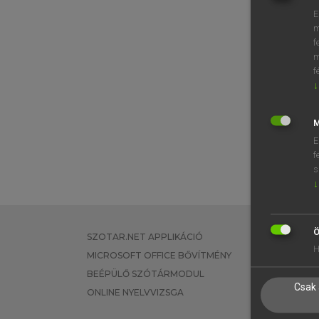
E
m
f
m
f
↓
M
E
f
s
↓
Ö
SZOTAR.NET APPLIKÁCIÓ
EGYÉNI FEL
H
MICROSOFT OFFICE BŐVÍTMÉNY
TANULÓKNA
BEÉPÜLŐ SZÓTÁRMODUL
OKTATÁSI I
Csak 
ONLINE NYELVVIZSGA
VÁLLALATI 