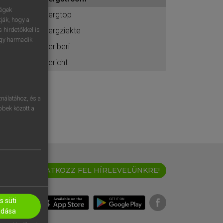
ához
ségek
bergtop
ják, hogy a
bergziekte
 hirdetőkkel is
egy harmadik
beriberi
bericht
nálatához, és a
öbbek között a
IRATKOZZ FEL HÍRLEVELÜNKRE!
 süti
adása