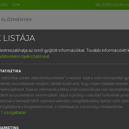
ÉGEK
GYIK
BELÉPÉS EDUID-V
ELŐZMÉNYEK
 LISTÁJA
és testreszabhatja az önről gyűjtött információkat.
További információért k
HU
DE
CN
FR
ES
IT
NL
RU
GR
adatvédelmi tájékoztatónkat
.
AY ERZSÉBET, NAGY ROLAND
1
2
3
4
5
6
7
8
9
and−magyar szótár
TATISZTIKA
q
w
e
r
t
z
u
i
 statisztikai sütiket „teljesítménysütiknek” is nevezik. Ezek a sütik információkat gy
ebhely használatának módjáról, többek között arról, hogy milyen oldalakat keresett 
a
s
d
f
g
h
j
k
l
é
inkekre kattintott. Ezek az információk a felhasználó azonosítására nem használható
datok összesítettek és anonimizáltak. Céljuk kizárólag a weboldal funkcióinak javít
í
y
x
c
v
b
n
m
,
.
artoznak a harmadik féltől származó elemzési szolgáltatásokhoz tartozó sütik; ilye
zolgáltatások a látogatóelemzések, a hőtérképek és a közösségi médiaanalitika.
VAN ELŐFIZETÉSED?
NINCS ELŐFIZETÉSED
1
szolgáltatás
előfizetésem a teljes szócikk
Nincs regisztrációm és előfiz
megtekintéséhez.
A szótár 2 órás, díjmente
MARKETING