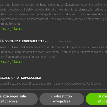
próbaverziójának elindítás
zek a sütik nyomon követik a felhasználó online tevékenységét. Az online tevékeny
BELÉPÉS
regisztrálok és
belépek
.
egismerésével a hirdetők relevánsabb reklámokat jeleníthetnek meg, és korlátozhat
elhasználó hány alkalommal láthat egy hirdetést. Ezek a sütik más szervezetekkel és
egoszthatják ezeket az információkat. Ezek állandó sütik, amelyek szinte mindig 
REGISZTRÁCIÓ
éltől származnak.
2
szolgáltatás
ŰKÖDÉSHEZ ELENGEDHETETLEN
(mindig szükséges)
zek a sütik elengedhetetlenek az oldalunkon történő böngészéshez,a funkciók hasz
elhasználók nem tilthatják le azokat. A feltétlenül szükséges sütik közé tartoznak t
zemélyre szabott beállításokat kezelő sütik.
3
szolgáltatás
SSZES APP ÁTKAPCSOLÁSA
HASZNÁLÓKNAK
SÚGÓ
asználja ezt a kapcsolót az összes alkalmazás engedélyezéséhez/letiltásához.
K
RÓLUNK
NTÉZMÉNYEKNEK
ELÉRHETŐSÉG
a szükséges sütik
Kiválasztottak
Összes
MEGOLDÁSOK
SÜTI BEÁLLÍTÁSOK
elfogadása
elfogadása
elfog