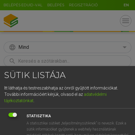
BELÉPÉS EDUID-VAL
BELÉPÉS
REGISZTRÁCIÓ
EN
menu
language
Mind
search
SÜTIK LISTÁJA
GR
KERESÉS
5
6
7
8
9
ö
ü
ó
Itt láthatja és testreszabhatja az önről gyűjtött információkat.
További információért kérjük, olvasd el az
adatvédelmi
r
t
z
u
i
o
p
ő
ú
MOLLAY ERZSÉBET, NAGY ROLAND
tájékoztatónkat
.
Holland−magyar szótár
g
h
j
k
l
é
á
ű
Ω
STATISZTIKA
v
b
n
m
,
.
-
AltGr
A statisztikai sütiket „teljesítménysütiknek” is nevezik. Ezek a
sütik információkat gyűjtenek a webhely használatának