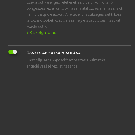
Ezek a sütik elengedhetetlenek az oldalunkon történő
böngészéshez,a funkciók használatához, és a felhasználók
nem tilthatják le azokat. A feltétlenül szükséges sütik közé
Mollay Erzsébet, Nagy Roland
tartoznak többek között a személyre szabott beállításokat
HOLLAND−MAGYAR SZÓTÁR
kezelő sütik.
↓
3
szolgáltatás
Kapcsolódó anyagok
bergpek
ÖSSZES APP ÁTKAPCSOLÁSA
bergplaats
Használja ezt a kapcsolót az összes alkalmazás
Bergrede
engedélyezéséhez/letiltásához.
bergrug
bergruimte
bergschoen
bergsport
bergstok
bergstroom