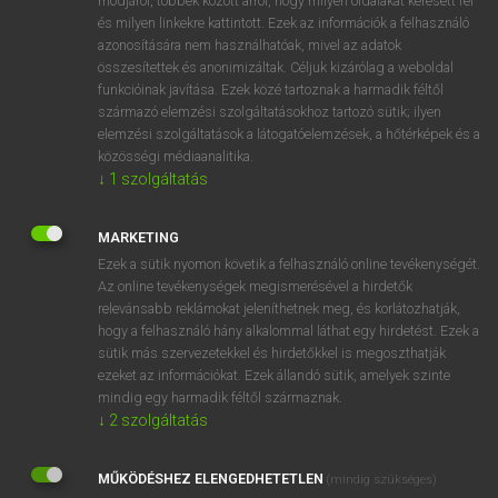
módjáról, többek között arról, hogy milyen oldalakat keresett fel
és milyen linkekre kattintott. Ezek az információk a felhasználó
VAN ELŐFIZETÉSED?
azonosítására nem használhatóak, mivel az adatok
összesítettek és anonimizáltak. Céljuk kizárólag a weboldal
Van előfizetésem a teljes szócikk megtekintéséhez.
funkcióinak javítása. Ezek közé tartoznak a harmadik féltől
származó elemzési szolgáltatásokhoz tartozó sütik; ilyen
BELÉPÉS
elemzési szolgáltatások a látogatóelemzések, a hőtérképek és a
közösségi médiaanalitika.
↓
1
szolgáltatás
MARKETING
Ezek a sütik nyomon követik a felhasználó online tevékenységét.
Az online tevékenységek megismerésével a hirdetők
NINCS ELŐFIZETÉSED?
relevánsabb reklámokat jeleníthetnek meg, és korlátozhatják,
Nincs regisztrációm és előfizetésem. A szótár 2 órás,
hogy a felhasználó hány alkalommal láthat egy hirdetést. Ezek a
díjmentes próbaverziójának elindításához regisztrálok és
sütik más szervezetekkel és hirdetőkkel is megoszthatják
belépek
.
ezeket az információkat. Ezek állandó sütik, amelyek szinte
mindig egy harmadik féltől származnak.
↓
2
szolgáltatás
REGISZTRÁCIÓ
MŰKÖDÉSHEZ ELENGEDHETETLEN
(mindig szükséges)