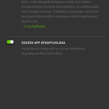
Ezek a sütik elengedhetetlenek az oldalunkon történő
böngészéshez,a funkciók használatához, és a felhasználók
nem tilthatják le azokat. A feltétlenül szükséges sütik közé
Mollay Erzsébet, Nagy Roland
tartoznak többek között a személyre szabott beállításokat
HOLLAND−MAGYAR SZÓTÁR
kezelő sütik.
↓
3
szolgáltatás
Kapcsolódó anyagok
bergrug
ÖSSZES APP ÁTKAPCSOLÁSA
bergruimte
Használja ezt a kapcsolót az összes alkalmazás
bergschoen
engedélyezéséhez/letiltásához.
bergsport
bergstok
bergstroom
bergtop
bergziekte
beriberi