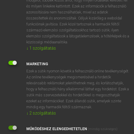
módjáról, többek között arról, hogy milyen oldalakat keresett fel
és milyen linkekre kattintott. Ezek az információk a felhasználó
VAN ELŐFIZETÉSED?
azonosítására nem használhatóak, mivel az adatok
összesítettek és anonimizáltak. Céljuk kizárólag a weboldal
Van előfizetésem a teljes szócikk megtekintéséhez.
funkcióinak javítása. Ezek közé tartoznak a harmadik féltől
származó elemzési szolgáltatásokhoz tartozó sütik; ilyen
BELÉPÉS
elemzési szolgáltatások a látogatóelemzések, a hőtérképek és a
közösségi médiaanalitika.
↓
1
szolgáltatás
MARKETING
Ezek a sütik nyomon követik a felhasználó online tevékenységét.
Az online tevékenységek megismerésével a hirdetők
NINCS ELŐFIZETÉSED?
relevánsabb reklámokat jeleníthetnek meg, és korlátozhatják,
Nincs regisztrációm és előfizetésem. A szótár 2 órás,
hogy a felhasználó hány alkalommal láthat egy hirdetést. Ezek a
díjmentes próbaverziójának elindításához regisztrálok és
sütik más szervezetekkel és hirdetőkkel is megoszthatják
belépek
.
ezeket az információkat. Ezek állandó sütik, amelyek szinte
mindig egy harmadik féltől származnak.
↓
2
szolgáltatás
REGISZTRÁCIÓ
MŰKÖDÉSHEZ ELENGEDHETETLEN
(mindig szükséges)