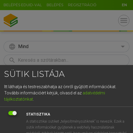
BELÉPÉS EDUID-VAL
BELÉPÉS
REGISZTRÁCIÓ
EN
menu
language
Mind
search
SÜTIK LISTÁJA
GR
KERESÉS
5
6
7
8
9
ö
ü
ó
Itt láthatja és testreszabhatja az önről gyűjtött információkat.
További információért kérjük, olvasd el az
adatvédelmi
r
t
z
u
i
o
p
ő
ú
MOLLAY ERZSÉBET, NAGY ROLAND
tájékoztatónkat
.
Holland−magyar szótár
g
h
j
k
l
é
á
ű
Ω
STATISZTIKA
v
b
n
m
,
.
-
AltGr
A statisztikai sütiket „teljesítménysütiknek” is nevezik. Ezek a
sütik információkat gyűjtenek a webhely használatának