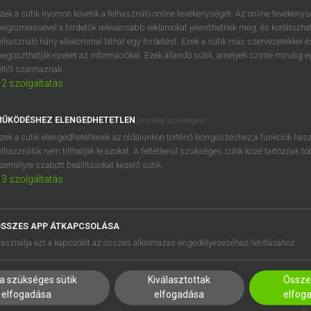
próbaverziójának elindítás
zek a sütik nyomon követik a felhasználó online tevékenységét. Az online tevékeny
BELÉPÉS
regisztrálok és
belépek
.
egismerésével a hirdetők relevánsabb reklámokat jeleníthetnek meg, és korlátozhat
elhasználó hány alkalommal láthat egy hirdetést. Ezek a sütik más szervezetekkel és
egoszthatják ezeket az információkat. Ezek állandó sütik, amelyek szinte mindig 
REGISZTRÁCIÓ
éltől származnak.
2
szolgáltatás
ŰKÖDÉSHEZ ELENGEDHETETLEN
(mindig szükséges)
zek a sütik elengedhetetlenek az oldalunkon történő böngészéshez,a funkciók hasz
elhasználók nem tilthatják le azokat. A feltétlenül szükséges sütik közé tartoznak t
zemélyre szabott beállításokat kezelő sütik.
3
szolgáltatás
SSZES APP ÁTKAPCSOLÁSA
HASZNÁLÓKNAK
SÚGÓ
asználja ezt a kapcsolót az összes alkalmazás engedélyezéséhez/letiltásához.
K
RÓLUNK
NTÉZMÉNYEKNEK
ELÉRHETŐSÉG
a szükséges sütik
Kiválasztottak
Összes
MEGOLDÁSOK
SÜTI BEÁLLÍTÁSOK
elfogadása
elfogadása
elfog