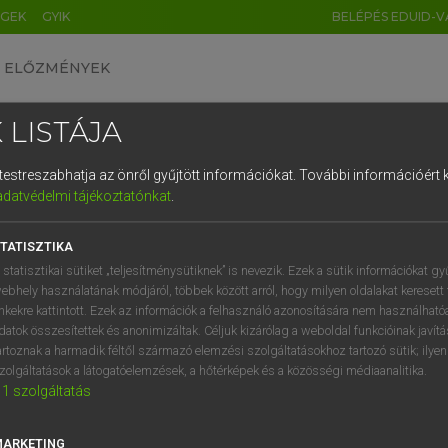
ÉGEK
GYIK
BELÉPÉS EDUID-V
ELŐZMÉNYEK
 LISTÁJA
és testreszabhatja az önről gyűjtött információkat.
További információért k
HU
DE
CN
FR
ES
IT
NL
RU
GR
adatvédelmi tájékoztatónkat
.
AY ERZSÉBET, NAGY ROLAND
1
2
3
4
5
6
7
8
9
and−magyar szótár
TATISZTIKA
q
w
e
r
t
z
u
i
 statisztikai sütiket „teljesítménysütiknek” is nevezik. Ezek a sütik információkat gy
ebhely használatának módjáról, többek között arról, hogy milyen oldalakat keresett 
a
s
d
f
g
h
j
k
l
é
inkekre kattintott. Ezek az információk a felhasználó azonosítására nem használható
datok összesítettek és anonimizáltak. Céljuk kizárólag a weboldal funkcióinak javít
í
y
x
c
v
b
n
m
,
.
artoznak a harmadik féltől származó elemzési szolgáltatásokhoz tartozó sütik; ilye
zolgáltatások a látogatóelemzések, a hőtérképek és a közösségi médiaanalitika.
VAN ELŐFIZETÉSED?
NINCS ELŐFIZETÉSED
1
szolgáltatás
előfizetésem a teljes szócikk
Nincs regisztrációm és előfiz
megtekintéséhez.
A szótár 2 órás, díjmente
MARKETING