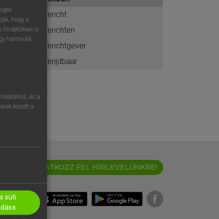
ához
ségek
bericht
ják, hogy a
berichten
 hirdetőkkel is
egy harmadik
berichtgever
berijdbaar
nálatához, és a
öbbek között a
IRATKOZZ FEL HÍRLEVELÜNKRE!
 süti
adása