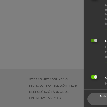
E
m
f
m
f
↓
M
E
f
s
↓
Ö
SZOTAR.NET APPLIKÁCIÓ
EGYÉNI FEL
H
MICROSOFT OFFICE BŐVÍTMÉNY
TANULÓKNA
BEÉPÜLŐ SZÓTÁRMODUL
OKTATÁSI I
Csak 
ONLINE NYELVVIZSGA
VÁLLALATI 