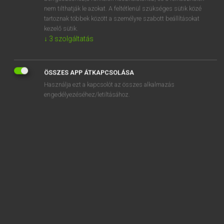
subsolar
nem tilthatják le azokat. A feltétlenül szükséges sütik közé
tartoznak többek között a személyre szabott beállításokat
subsonic
kezelő sütik.
subspecies
↓
3
szolgáltatás
substance
ÖSSZES APP ÁTKAPCSOLÁSA
Használja ezt a kapcsolót az összes alkalmazás
engedélyezéséhez/letiltásához.
SZOTAR.NET APPLIKÁCIÓ
MICROSOFT OFFICE BŐVÍTMÉNY
BEÉPÜLŐ SZÓTÁRMODUL
ONLINE NYELVVIZSGA
EGYÉNI FELHASZNÁLÓKNAK
TANULÓKNAK
OKTATÁSI INTÉZMÉNYEKNEK
VÁLLALATI MEGOLDÁSOK