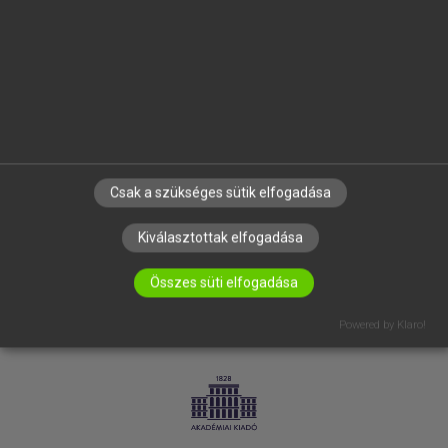
SÚGÓ
RÓLUNK
ELÉRHETŐSÉG
SÜTI BEÁLLÍTÁSOK
IRATKOZZ FEL HÍRLEVELÜNKRE!
Csak a szükséges sütik elfogadása
Kiválasztottak elfogadása
Összes süti elfogadása
Powered by Klaro!
LICENCSZERZŐDÉS
ADATVÉDELEM