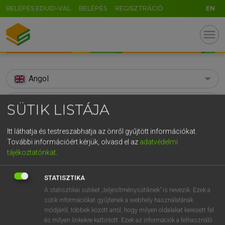
BELÉPÉS EDUID-VAL
BELÉPÉS
REGISZTRÁCIÓ
EN
menu
Angol
search
SÜTIK LISTÁJA
GR
KERESÉS
Itt láthatja és testreszabhatja az önről gyűjtött információkat.
5
6
7
8
9
ö
ü
ó
További információért kérjük, olvasd el az
adatvédelmi
TALÁLATOK
115 ms (16 db)
tájékoztatónkat
.
r
t
z
u
i
o
p
ő
ú
subsoil
subsoil
g
h
j
k
l
é
á
ű
Ω
STATISZTIKA
Díjmentes angol szótár
Angol−magyar egyetemes nagyszótár
A statisztikai sütiket „teljesítménysütiknek” is nevezik. Ezek a
v
b
n
m
,
.
-
AltGr
sütik információkat gyűjtenek a webhely használatának
módjáról, többek között arról, hogy milyen oldalakat keresett fel
Díjmentes angol szótár
arrow_forward_ios
és milyen linkekre kattintott. Ezek az információk a felhasználó