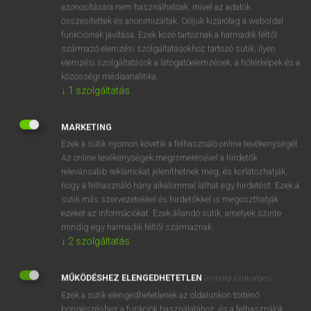
azonosítására nem használhatóak, mivel az adatok
fn
subsoil
altalaj
összesítettek és anonimizáltak. Céljuk kizárólag a weboldal
funkcióinak javítása. Ezek közé tartoznak a harmadik féltől
fenékréteg
származó elemzési szolgáltatásokhoz tartozó sütik; ilyen
ige
altalajt megmunkálja/megforgatja
elemzési szolgáltatások a látogatóelemzések, a hőtérképek és a
közösségi médiaanalitika.
↓
1
szolgáltatás
⚲ subsoil
keresése szótárainkban
MARKETING
Ezek a sütik nyomon követik a felhasználó online tevékenységét.
Az online tevékenységek megismerésével a hirdetők
relevánsabb reklámokat jeleníthetnek meg, és korlátozhatják,
DÍJMENTES ANGOL SZÓTÁR
hogy a felhasználó hány alkalommal láthat egy hirdetést. Ezek a
sütik más szervezetekkel és hirdetőkkel is megoszthatják
subsistence allowance
ezeket az információkat. Ezek állandó sütik, amelyek szinte
mindig egy harmadik féltől származnak.
subsistence farming
↓
2
szolgáltatás
subsistence level
subsistence wage
MŰKÖDÉSHEZ ELENGEDHETETLEN
(mindig szükséges)
Ezek a sütik elengedhetetlenek az oldalunkon történő
subsoil
böngészéshez,a funkciók használatához, és a felhasználók