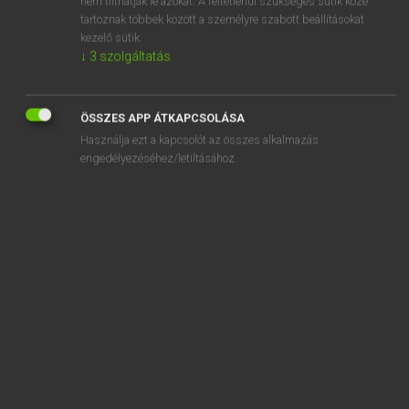
nem tilthatják le azokat. A feltétlenül szükséges sütik közé
tartoznak többek között a személyre szabott beállításokat
kezelő sütik.
SZOTAR.NET APPLIKÁCIÓ
↓
3
szolgáltatás
MICROSOFT OFFICE BŐVÍTMÉNY
BEÉPÜLŐ SZÓTÁRMODUL
ÖSSZES APP ÁTKAPCSOLÁSA
ONLINE NYELVVIZSGA
Használja ezt a kapcsolót az összes alkalmazás
engedélyezéséhez/letiltásához.
EGYÉNI FELHASZNÁLÓKNAK
TANULÓKNAK
OKTATÁSI INTÉZMÉNYEKNEK
VÁLLALATI MEGOLDÁSOK
SÚGÓ
RÓLUNK
ELÉRHETŐSÉG
SÜTI BEÁLLÍTÁSOK