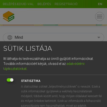
BELÉPÉS EDUID-VAL
BELÉPÉS
REGISZTRÁCIÓ
EN
menu
language
Mind
SÜTIK LISTÁJA
search
GR
Itt láthatja és testreszabhatja az önről gyűjtött információkat.
KERESÉS
További információért kérjük, olvasd el az
adatvédelmi
5
6
7
8
9
ö
ü
ó
tájékoztatónkat
.
r
t
z
u
i
o
p
ő
ú
Díjmentes angol szótár
STATISZTIKA
g
h
j
k
l
é
á
ű
Ω
A statisztikai sütiket „teljesítménysütiknek” is nevezik. Ezek a
fn
subsistence farming
termelés házi fogyasztásra
sütik információkat gyűjtenek a webhely használatának
v
b
n
m
,
.
-
AltGr
módjáról, többek között arról, hogy milyen oldalakat keresett fel
és milyen linkekre kattintott. Ezek az információk a felhasználó
azonosítására nem használhatóak, mivel az adatok