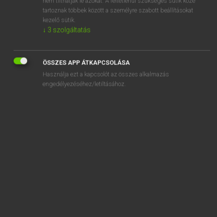
nem tilthatják le azokat. A feltétlenül szükséges sütik közé
tartoznak többek között a személyre szabott beállításokat
kezelő sütik.
SZOTAR.NET APPLIKÁCIÓ
↓
3
szolgáltatás
MICROSOFT OFFICE BŐVÍTMÉNY
BEÉPÜLŐ SZÓTÁRMODUL
ÖSSZES APP ÁTKAPCSOLÁSA
ONLINE NYELVVIZSGA
Használja ezt a kapcsolót az összes alkalmazás
engedélyezéséhez/letiltásához.
EGYÉNI FELHASZNÁLÓKNAK
TANULÓKNAK
OKTATÁSI INTÉZMÉNYEKNEK
VÁLLALATI MEGOLDÁSOK
SÚGÓ
RÓLUNK
ELÉRHETŐSÉG
SÜTI BEÁLLÍTÁSOK