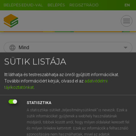
BELÉPÉS EDUID-VAL
BELÉPÉS
REGISZTRÁCIÓ
EN
menu
language
Mind
SÜTIK LISTÁJA
search
GR
Itt láthatja és testreszabhatja az önről gyűjtött információkat.
KERESÉS
További információért kérjük, olvasd el az
adatvédelmi
5
6
7
8
9
ö
ü
ó
tájékoztatónkat
.
r
t
z
u
i
o
p
ő
ú
Díjmentes angol szótár
STATISZTIKA
g
h
j
k
l
é
á
ű
Ω
A statisztikai sütiket „teljesítménysütiknek” is nevezik. Ezek a
fn
subsistence allowance
fizetéselőleg
sütik információkat gyűjtenek a webhely használatának
v
b
n
m
,
.
-
AltGr
módjáról, többek között arról, hogy milyen oldalakat keresett fel
és milyen linkekre kattintott. Ezek az információk a felhasználó
azonosítására nem használhatóak, mivel az adatok