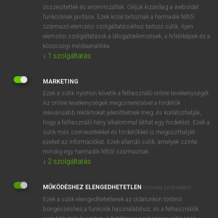
⚲ subsistence allowance
keresése szótárainkban
összesítettek és anonimizáltak. Céljuk kizárólag a weboldal
funkcióinak javítása. Ezek közé tartoznak a harmadik féltől
származó elemzési szolgáltatásokhoz tartozó sütik; ilyen
elemzési szolgáltatások a látogatóelemzések, a hőtérképek és a
közösségi médiaanalitika.
DÍJMENTES ANGOL SZÓTÁR
↓
1
szolgáltatás
subsidize
MARKETING
subsidy
Ezek a sütik nyomon követik a felhasználó online tevékenységét.
subsist
Az online tevékenységek megismerésével a hirdetők
relevánsabb reklámokat jeleníthetnek meg, és korlátozhatják,
subsistence
hogy a felhasználó hány alkalommal láthat egy hirdetést. Ezek a
subsistence allowance
sütik más szervezetekkel és hirdetőkkel is megoszthatják
ezeket az információkat. Ezek állandó sütik, amelyek szinte
subsistence farming
mindig egy harmadik féltől származnak.
subsistence level
↓
2
szolgáltatás
subsistence wage
MŰKÖDÉSHEZ ELENGEDHETETLEN
(mindig szükséges)
subsoil
Ezek a sütik elengedhetetlenek az oldalunkon történő
böngészéshez,a funkciók használatához, és a felhasználók