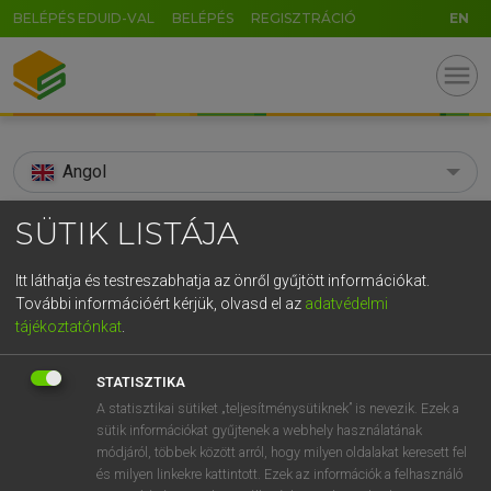
BELÉPÉS EDUID-VAL
BELÉPÉS
REGISZTRÁCIÓ
EN
menu
Angol
search
SÜTIK LISTÁJA
GR
KERESÉS
Itt láthatja és testreszabhatja az önről gyűjtött információkat.
5
6
7
8
9
ö
ü
ó
További információért kérjük, olvasd el az
adatvédelmi
TALÁLATOK
111 ms (4 db)
tájékoztatónkat
.
r
t
z
u
i
o
p
ő
ú
speakable
speakable
STATISZTIKA
g
h
j
k
l
é
á
ű
Ω
Díjmentes angol szótár
Angol−magyar egyetemes nagyszótár
A statisztikai sütiket „teljesítménysütiknek” is nevezik. Ezek a
sütik információkat gyűjtenek a webhely használatának
v
b
n
m
,
.
-
AltGr
módjáról, többek között arról, hogy milyen oldalakat keresett fel
Díjmentes angol szótár
arrow_forward_ios
és milyen linkekre kattintott. Ezek az információk a felhasználó