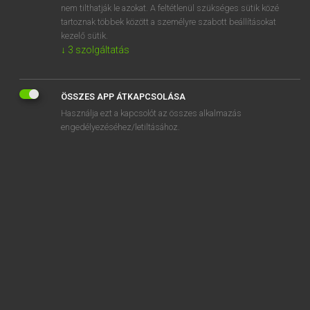
nem tilthatják le azokat. A feltétlenül szükséges sütik közé
speaker
tartoznak többek között a személyre szabott beállításokat
speak for
kezelő sütik.
↓
3
szolgáltatás
ÖSSZES APP ÁTKAPCSOLÁSA
SZOTAR.NET APPLIKÁCIÓ
Használja ezt a kapcsolót az összes alkalmazás
engedélyezéséhez/letiltásához.
MICROSOFT OFFICE BŐVÍTMÉNY
BEÉPÜLŐ SZÓTÁRMODUL
ONLINE NYELVVIZSGA
EGYÉNI FELHASZNÁLÓKNAK
TANULÓKNAK
OKTATÁSI INTÉZMÉNYEKNEK
VÁLLALATI MEGOLDÁSOK
SÚGÓ