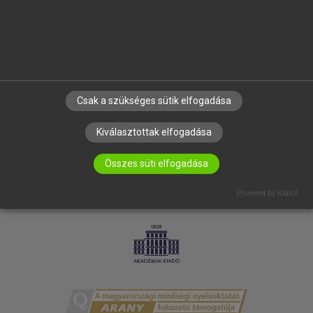
RÓLUNK
ELÉRHETŐSÉG
SÜTI BEÁLLÍTÁSOK
IRATKOZZ FEL HÍRLEVELÜNKRE!
Csak a szükséges sütik elfogadása
Kiválasztottak elfogadása
Összes süti elfogadása
Powered by Klaro!
LICENCSZERZŐDÉS
ADATVÉDELEM