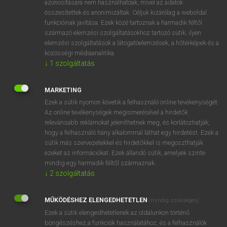
azonosítására nem használhatóak, mivel az adatok
összesítettek és anonimizáltak. Céljuk kizárólag a weboldal
mn
speakable
kimondható
funkcióinak javítása. Ezek közé tartoznak a harmadik féltől
származó elemzési szolgáltatásokhoz tartozó sütik; ilyen
elemzési szolgáltatások a látogatóelemzések, a hőtérképek és a
⚲ speakable
keresése szótárainkban
közösségi médiaanalitika.
↓
1
szolgáltatás
MARKETING
Ezek a sütik nyomon követik a felhasználó online tevékenységét.
DÍJMENTES ANGOL SZÓTÁR
Az online tevékenységek megismerésével a hirdetők
relevánsabb reklámokat jeleníthetnek meg, és korlátozhatják,
spawning-season
hogy a felhasználó hány alkalommal láthat egy hirdetést. Ezek a
spay
sütik más szervezetekkel és hirdetőkkel is megoszthatják
ezeket az információkat. Ezek állandó sütik, amelyek szinte
spaz
mindig egy harmadik féltől származnak.
speak
↓
2
szolgáltatás
speakable
MŰKÖDÉSHEZ ELENGEDHETETLEN
(mindig szükséges)
speak down
Ezek a sütik elengedhetetlenek az oldalunkon történő
speakeasy
böngészéshez,a funkciók használatához, és a felhasználók