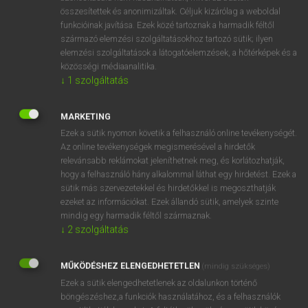
összesítettek és anonimizáltak. Céljuk kizárólag a weboldal
⚲ speakeasy
keresése szótárainkban
funkcióinak javítása. Ezek közé tartoznak a harmadik féltől
származó elemzési szolgáltatásokhoz tartozó sütik; ilyen
elemzési szolgáltatások a látogatóelemzések, a hőtérképek és a
közösségi médiaanalitika.
↓
1
szolgáltatás
DÍJMENTES ANGOL SZÓTÁR
spaz
MARKETING
Ezek a sütik nyomon követik a felhasználó online tevékenységét.
speak
Az online tevékenységek megismerésével a hirdetők
speakable
relevánsabb reklámokat jeleníthetnek meg, és korlátozhatják,
hogy a felhasználó hány alkalommal láthat egy hirdetést. Ezek a
speak down
sütik más szervezetekkel és hirdetőkkel is megoszthatják
ezeket az információkat. Ezek állandó sütik, amelyek szinte
speakeasy
mindig egy harmadik féltől származnak.
speaker
↓
2
szolgáltatás
speak for
MŰKÖDÉSHEZ ELENGEDHETETLEN
(mindig szükséges)
speaking
Ezek a sütik elengedhetetlenek az oldalunkon történő
speaking trumpet
böngészéshez,a funkciók használatához, és a felhasználók