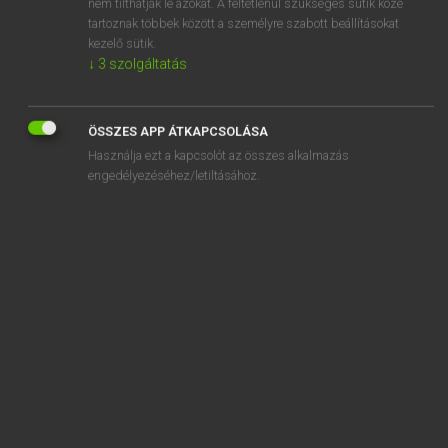
nem tilthatják le azokat. A feltétlenül szükséges sütik közé
tartoznak többek között a személyre szabott beállításokat
kezelő sütik.
↓
3
szolgáltatás
SZOTAR.NET APPLIKÁCIÓ
MICROSOFT OFFICE BŐVÍTMÉNY
ÖSSZES APP ÁTKAPCSOLÁSA
BEÉPÜLŐ SZÓTÁRMODUL
Használja ezt a kapcsolót az összes alkalmazás
ONLINE NYELVVIZSGA
engedélyezéséhez/letiltásához.
EGYÉNI FELHASZNÁLÓKNAK
TANULÓKNAK
OKTATÁSI INTÉZMÉNYEKNEK
VÁLLALATI MEGOLDÁSOK
SÚGÓ
RÓLUNK
ELÉRHETŐSÉG
SÜTI BEÁLLÍTÁSOK