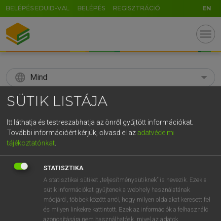
BELÉPÉS EDUID-VAL
BELÉPÉS
REGISZTRÁCIÓ
EN
menu
language
Mind
SÜTIK LISTÁJA
search
GR
Itt láthatja és testreszabhatja az önről gyűjtött információkat.
KERESÉS
További információért kérjük, olvasd el az
adatvédelmi
5
6
7
8
9
ö
ü
ó
tájékoztatónkat
.
r
t
z
u
i
o
p
ő
ú
Díjmentes angol szótár
STATISZTIKA
g
h
j
k
l
é
á
ű
Ω
A statisztikai sütiket „teljesítménysütiknek” is nevezik. Ezek a
fn
speakeasy
tiltott italmérés
sütik információkat gyűjtenek a webhely használatának
v
b
n
m
,
.
-
AltGr
engedély nélkül működő kocsma
módjáról, többek között arról, hogy milyen oldalakat keresett fel
és milyen linkekre kattintott. Ezek az információk a felhasználó
azonosítására nem használhatóak, mivel az adatok