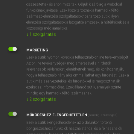
⚲ spawning-season
keresése szótárainkban
összesítettek és anonimizáltak. Céljuk kizárólag a weboldal
funkcióinak javítása. Ezek közé tartoznak a harmadik féltől
származó elemzési szolgáltatásokhoz tartozó sütik; ilyen
elemzési szolgáltatások a látogatóelemzések, a hőtérképek és a
közösségi médiaanalitika.
DÍJMENTES ANGOL SZÓTÁR
↓
1
szolgáltatás
spawn
MARKETING
spawner
Ezek a sütik nyomon követik a felhasználó online tevékenységét.
spawning
Az online tevékenységek megismerésével a hirdetők
relevánsabb reklámokat jeleníthetnek meg, és korlátozhatják,
spawning-ground
hogy a felhasználó hány alkalommal láthat egy hirdetést. Ezek a
spawning-season
sütik más szervezetekkel és hirdetőkkel is megoszthatják
ezeket az információkat. Ezek állandó sütik, amelyek szinte
spay
mindig egy harmadik féltől származnak.
spaz
↓
2
szolgáltatás
speak
MŰKÖDÉSHEZ ELENGEDHETETLEN
(mindig szükséges)
speakable
Ezek a sütik elengedhetetlenek az oldalunkon történő
böngészéshez,a funkciók használatához, és a felhasználók