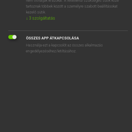
nem tilthatják le azokat. A feltétlenül szükséges sütik közé
tartoznak többek között a személyre szabott beállításokat
kezelő sütik.
SZOTAR.NET APPLIKÁCIÓ
↓
3
szolgáltatás
MICROSOFT OFFICE BŐVÍTMÉNY
BEÉPÜLŐ SZÓTÁRMODUL
ÖSSZES APP ÁTKAPCSOLÁSA
ONLINE NYELVVIZSGA
Használja ezt a kapcsolót az összes alkalmazás
engedélyezéséhez/letiltásához.
EGYÉNI FELHASZNÁLÓKNAK
TANULÓKNAK
OKTATÁSI INTÉZMÉNYEKNEK
VÁLLALATI MEGOLDÁSOK
SÚGÓ
RÓLUNK
ELÉRHETŐSÉG
SÜTI BEÁLLÍTÁSOK