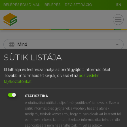
BELÉPÉS EDUID-VAL
BELÉPÉS
REGISZTRÁCIÓ
EN
menu
language
Mind
SÜTIK LISTÁJA
search
GR
Itt láthatja és testreszabhatja az önről gyűjtött információkat.
KERESÉS
További információért kérjük, olvasd el az
adatvédelmi
5
6
7
8
9
ö
ü
ó
tájékoztatónkat
.
r
t
z
u
i
o
p
ő
ú
Díjmentes angol szótár
STATISZTIKA
g
h
j
k
l
é
á
ű
Ω
A statisztikai sütiket „teljesítménysütiknek” is nevezik. Ezek a
fn
spawning-season
ívási idő
sütik információkat gyűjtenek a webhely használatának
v
b
n
m
,
.
-
AltGr
módjáról, többek között arról, hogy milyen oldalakat keresett fel
és milyen linkekre kattintott. Ezek az információk a felhasználó
azonosítására nem használhatóak, mivel az adatok