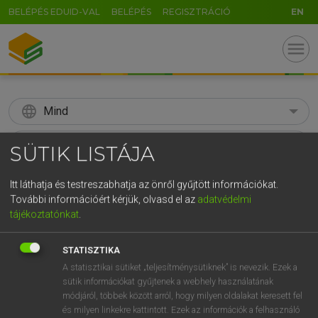
BELÉPÉS EDUID-VAL
BELÉPÉS
REGISZTRÁCIÓ
EN
menu
language
Mind
search
SÜTIK LISTÁJA
GR
KERESÉS
Itt láthatja és testreszabhatja az önről gyűjtött információkat.
5
6
7
8
9
ö
ü
ó
További információért kérjük, olvasd el az
adatvédelmi
tájékoztatónkat
.
r
t
z
u
i
o
p
ő
ú
Díjmentes angol szótár
STATISZTIKA
g
h
j
k
l
é
á
ű
Ω
ige
speak
beszél
A statisztikai sütiket „teljesítménysütiknek” is nevezik. Ezek a
v
b
n
m
,
.
-
AltGr
sütik információkat gyűjtenek a webhely használatának
szól
módjáról, többek között arról, hogy milyen oldalakat keresett fel
tud
és milyen linkekre kattintott. Ezek az információk a felhasználó