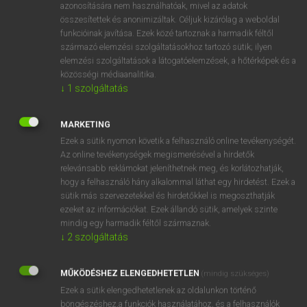
felszólal
azonosítására nem használhatóak, mivel az adatok
összesítettek és anonimizáltak. Céljuk kizárólag a weboldal
→
ige
(Past)
spoke
funkcióinak javítása. Ezek közé tartoznak a harmadik féltől
→
ige
(Present Participle)
speaking
származó elemzési szolgáltatásokhoz tartozó sütik; ilyen
→
ige
(Past Participle)
spoken
elemzési szolgáltatások a látogatóelemzések, a hőtérképek és a
közösségi médiaanalitika.
↓
1
szolgáltatás
⚲ speak
keresése szótárainkban
MARKETING
Ezek a sütik nyomon követik a felhasználó online tevékenységét.
Az online tevékenységek megismerésével a hirdetők
relevánsabb reklámokat jeleníthetnek meg, és korlátozhatják,
DÍJMENTES ANGOL SZÓTÁR
hogy a felhasználó hány alkalommal láthat egy hirdetést. Ezek a
sütik más szervezetekkel és hirdetőkkel is megoszthatják
spawning-ground
ezeket az információkat. Ezek állandó sütik, amelyek szinte
spawning-season
mindig egy harmadik féltől származnak.
↓
2
szolgáltatás
spay
spaz
MŰKÖDÉSHEZ ELENGEDHETETLEN
(mindig szükséges)
speak
Ezek a sütik elengedhetetlenek az oldalunkon történő
böngészéshez,a funkciók használatához, és a felhasználók
speakable