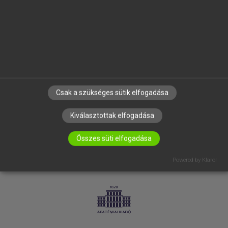
SÚGÓ
RÓLUNK
ELÉRHETŐSÉG
SÜTI BEÁLLÍTÁSOK
IRATKOZZ FEL HÍRLEVELÜNKRE!
Csak a szükséges sütik elfogadása
Kiválasztottak elfogadása
Összes süti elfogadása
Powered by Klaro!
LICENCSZERZŐDÉS
ADATVÉDELEM