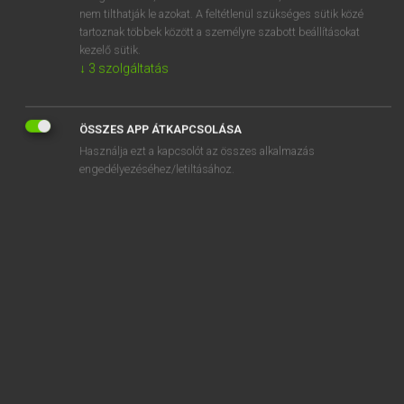
nem tilthatják le azokat. A feltétlenül szükséges sütik közé
speak down
tartoznak többek között a személyre szabott beállításokat
kezelő sütik.
speakeasy
↓
3
szolgáltatás
speaker
ÖSSZES APP ÁTKAPCSOLÁSA
Használja ezt a kapcsolót az összes alkalmazás
engedélyezéséhez/letiltásához.
SZOTAR.NET APPLIKÁCIÓ
MICROSOFT OFFICE BŐVÍTMÉNY
BEÉPÜLŐ SZÓTÁRMODUL
ONLINE NYELVVIZSGA
EGYÉNI FELHASZNÁLÓKNAK
TANULÓKNAK
OKTATÁSI INTÉZMÉNYEKNEK
VÁLLALATI MEGOLDÁSOK