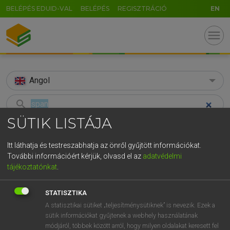
BELÉPÉS EDUID-VAL
BELÉPÉS
REGISZTRÁCIÓ
EN
menu
Angol
search
SÜTIK LISTÁJA
GR
KERESÉS
5
6
7
8
9
ö
ü
ó
Itt láthatja és testreszabhatja az önről gyűjtött információkat.
TALÁLATOK
135 ms (64 db)
További információért kérjük, olvasd el az
adatvédelmi
r
t
z
u
i
o
p
ő
ú
tájékoztatónkat
.
span
span
g
h
j
k
l
é
á
ű
Ω
Díjmentes angol szótár
Angol−magyar egyetemes nagyszótár
STATISZTIKA
v
b
n
m
,
.
-
AltGr
A statisztikai sütiket „teljesítménysütiknek” is nevezik. Ezek a
sütik információkat gyűjtenek a webhely használatának
Díjmentes angol szótár
arrow_forward_ios
módjáról, többek között arról, hogy milyen oldalakat keresett fel