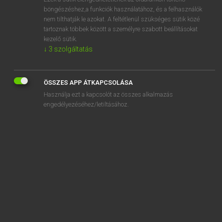
böngészéshez,a funkciók használatához, és a felhasználók
DÍJMENTES ANGOL SZÓTÁR
nem tilthatják le azokat. A feltétlenül szükséges sütik közé
tartoznak többek között a személyre szabott beállításokat
spaletta
kezelő sütik.
spall
↓
3
szolgáltatás
spalpeen
spam
ÖSSZES APP ÁTKAPCSOLÁSA
Használja ezt a kapcsolót az összes alkalmazás
span
engedélyezéséhez/letiltásához.
span-clean
spandrel
spandrel wall
spang
SZOTAR.NET APPLIKÁCIÓ