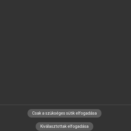
MICROSOFT OFFICE BŐVÍTMÉNY
BEÉPÜLŐ SZÓTÁRMODUL
ONLINE NYELVVIZSGA
EGYÉNI FELHASZNÁLÓKNAK
TANULÓKNAK
OKTATÁSI INTÉZMÉNYEKNEK
VÁLLALATI MEGOLDÁSOK
SÚGÓ
RÓLUNK
ELÉRHETŐSÉG
SÜTI BEÁLLÍTÁSOK
Csak a szükséges sütik elfogadása
IRATKOZZ FEL HÍRLEVELÜNKRE!
Kiválasztottak elfogadása