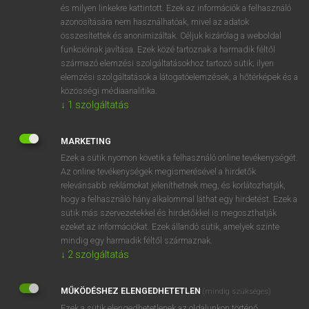
és milyen linkekre kattintott. Ezek az információk a felhasználó
fn
span
fesztáv(olság)
azonosítására nem használhatóak, mivel az adatok
összesítettek és anonimizáltak. Céljuk kizárólag a weboldal
arasz
funkcióinak javítása. Ezek közé tartoznak a harmadik féltől
ív
származó elemzési szolgáltatásokhoz tartozó sütik; ilyen
térköz
elemzési szolgáltatások a látogatóelemzések, a hőtérképek és a
közösségi médiaanalitika.
ívtávolság
↓
1
szolgáltatás
ívnyílás
ige
araszol
MARKETING
átível
Ezek a sütik nyomon követik a felhasználó online tevékenységét.
áthidal
Az online tevékenységek megismerésével a hirdetők
relevánsabb reklámokat jeleníthetnek meg, és korlátozhatják,
(arasszal) átfog
hogy a felhasználó hány alkalommal láthat egy hirdetést. Ezek a
átér
sütik más szervezetekkel és hirdetőkkel is megoszthatják
ezeket az információkat. Ezek állandó sütik, amelyek szinte
mindig egy harmadik féltől származnak.
↓
2
szolgáltatás
⚲ span
keresése szótárainkban
MŰKÖDÉSHEZ ELENGEDHETETLEN
(mindig szükséges)
Ezek a sütik elengedhetetlenek az oldalunkon történő