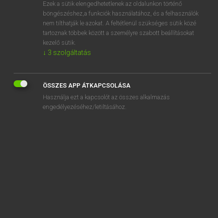
Ezek a sütik elengedhetetlenek az oldalunkon történő
böngészéshez,a funkciók használatához, és a felhasználók
nem tilthatják le azokat. A feltétlenül szükséges sütik közé
Magay Tamás
tartoznak többek között a személyre szabott beállításokat
ANGOL−MAGYAR SZÓTÁR
kezelő sütik.
↓
3
szolgáltatás
Kapcsolódó anyagok
spillover
ÖSSZES APP ÁTKAPCSOLÁSA
spill over
Használja ezt a kapcsolót az összes alkalmazás
spilt
engedélyezéséhez/letiltásához.
spim
spin
spina bifida
spinach
spinal
spinal column