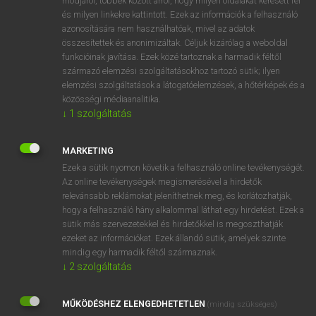
módjáról, többek között arról, hogy milyen oldalakat keresett fel
és milyen linkekre kattintott. Ezek az információk a felhasználó
VAN ELŐFIZETÉSED?
azonosítására nem használhatóak, mivel az adatok
összesítettek és anonimizáltak. Céljuk kizárólag a weboldal
Van előfizetésem a teljes szócikk megtekintéséhez.
funkcióinak javítása. Ezek közé tartoznak a harmadik féltől
származó elemzési szolgáltatásokhoz tartozó sütik; ilyen
BELÉPÉS
elemzési szolgáltatások a látogatóelemzések, a hőtérképek és a
közösségi médiaanalitika.
↓
1
szolgáltatás
MARKETING
Ezek a sütik nyomon követik a felhasználó online tevékenységét.
Az online tevékenységek megismerésével a hirdetők
NINCS ELŐFIZETÉSED?
relevánsabb reklámokat jeleníthetnek meg, és korlátozhatják,
Nincs regisztrációm és előfizetésem. A szótár 2 órás,
hogy a felhasználó hány alkalommal láthat egy hirdetést. Ezek a
díjmentes próbaverziójának elindításához regisztrálok és
sütik más szervezetekkel és hirdetőkkel is megoszthatják
belépek
.
ezeket az információkat. Ezek állandó sütik, amelyek szinte
mindig egy harmadik féltől származnak.
↓
2
szolgáltatás
REGISZTRÁCIÓ
MŰKÖDÉSHEZ ELENGEDHETETLEN
(mindig szükséges)