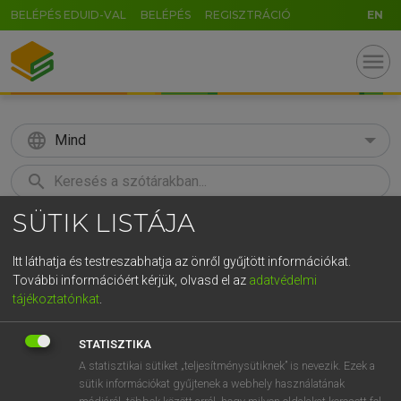
BELÉPÉS EDUID-VAL
BELÉPÉS
REGISZTRÁCIÓ
EN
menu
language
Mind
search
SÜTIK LISTÁJA
GR
KERESÉS
5
6
7
8
9
ö
ü
ó
Itt láthatja és testreszabhatja az önről gyűjtött információkat.
További információért kérjük, olvasd el az
adatvédelmi
r
t
z
u
i
o
p
ő
ú
MAGAY TAMÁS
tájékoztatónkat
.
Angol−magyar szótár
g
h
j
k
l
é
á
ű
Ω
STATISZTIKA
v
b
n
m
,
.
-
AltGr
A statisztikai sütiket „teljesítménysütiknek” is nevezik. Ezek a
sütik információkat gyűjtenek a webhely használatának