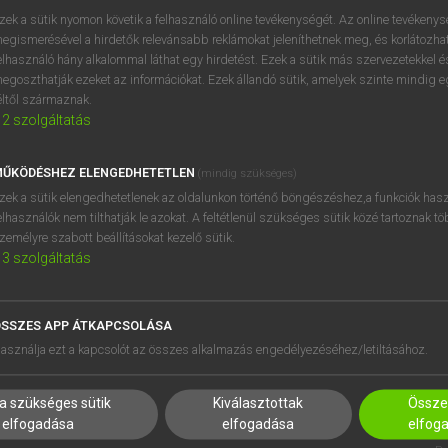
próbaverziójának elindítás
zek a sütik nyomon követik a felhasználó online tevékenységét. Az online tevékeny
BELÉPÉS
regisztrálok és
belépek
.
egismerésével a hirdetők relevánsabb reklámokat jeleníthetnek meg, és korlátozhat
elhasználó hány alkalommal láthat egy hirdetést. Ezek a sütik más szervezetekkel és
egoszthatják ezeket az információkat. Ezek állandó sütik, amelyek szinte mindig 
REGISZTRÁCIÓ
éltől származnak.
2
szolgáltatás
ŰKÖDÉSHEZ ELENGEDHETETLEN
(mindig szükséges)
zek a sütik elengedhetetlenek az oldalunkon történő böngészéshez,a funkciók hasz
elhasználók nem tilthatják le azokat. A feltétlenül szükséges sütik közé tartoznak t
zemélyre szabott beállításokat kezelő sütik.
3
szolgáltatás
SSZES APP ÁTKAPCSOLÁSA
HASZNÁLÓKNAK
SÚGÓ
asználja ezt a kapcsolót az összes alkalmazás engedélyezéséhez/letiltásához.
K
RÓLUNK
NTÉZMÉNYEKNEK
ELÉRHETŐSÉG
a szükséges sütik
Kiválasztottak
Összes
MEGOLDÁSOK
SÜTI BEÁLLÍTÁSOK
elfogadása
elfogadása
elfog