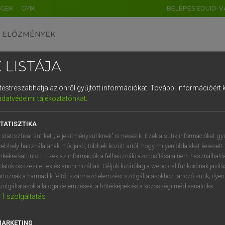
ÉGEK
GYIK
BELÉPÉS EDUID-V
ELŐZMÉNYEK
 LISTÁJA
és testreszabhatja az önről gyűjtött információkat.
További információért k
HU
DE
CN
FR
ES
IT
NL
RU
GR
adatvédelmi tájékoztatónkat
.
 A. PÉTER, VARGA GYÖRGY
1
2
3
4
5
6
7
8
9
yar−angol egyetemes nagyszótár
TATISZTIKA
q
w
e
r
t
z
u
i
 statisztikai sütiket „teljesítménysütiknek” is nevezik. Ezek a sütik információkat gy
ebhely használatának módjáról, többek között arról, hogy milyen oldalakat keresett 
a
s
d
f
g
h
j
k
l
é
inkekre kattintott. Ezek az információk a felhasználó azonosítására nem használható
datok összesítettek és anonimizáltak. Céljuk kizárólag a weboldal funkcióinak javít
í
y
x
c
v
b
n
m
,
.
artoznak a harmadik féltől származó elemzési szolgáltatásokhoz tartozó sütik; ilye
zolgáltatások a látogatóelemzések, a hőtérképek és a közösségi médiaanalitika.
VAN ELŐFIZETÉSED?
NINCS ELŐFIZETÉSED
1
szolgáltatás
előfizetésem a teljes szócikk
Nincs regisztrációm és előfiz
megtekintéséhez.
A szótár 2 órás, díjmente
MARKETING