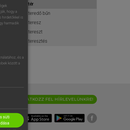
átér
ához
ségek
ják, hogy a
áteredő bűn
 hirdetőkkel is
áteresz
egy harmadik
átereszt
áteresztés
nálatához, és a
öbbek között a
IRATKOZZ FEL HÍRLEVELÜNKRE!
 süti
adása