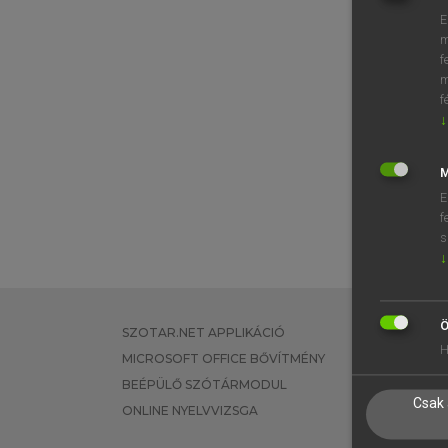
E
m
f
m
f
↓
M
E
f
s
↓
Ö
SZOTAR.NET APPLIKÁCIÓ
EGYÉNI FEL
H
MICROSOFT OFFICE BŐVÍTMÉNY
TANULÓKNA
BEÉPÜLŐ SZÓTÁRMODUL
OKTATÁSI I
Csak 
ONLINE NYELVVIZSGA
VÁLLALATI 