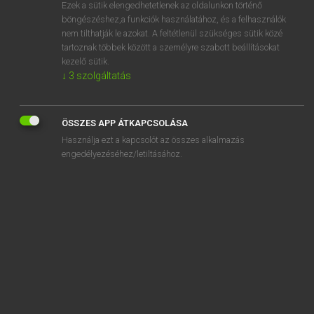
Ezek a sütik elengedhetetlenek az oldalunkon történő
böngészéshez,a funkciók használatához, és a felhasználók
nem tilthatják le azokat. A feltétlenül szükséges sütik közé
Lázár A. Péter, Varga György
tartoznak többek között a személyre szabott beállításokat
MAGYAR−ANGOL EGYETEMES NAGYSZÓTÁR
kezelő sütik.
↓
3
szolgáltatás
Kapcsolódó anyagok
átitat
ÖSSZES APP ÁTKAPCSOLÁSA
átitatás
Használja ezt a kapcsolót az összes alkalmazás
átitatódás
engedélyezéséhez/letiltásához.
átitatódik
átível
átívelés
átívelési feszültség
átivódik
átizzad