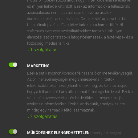
módjáról, többek között arról, hogy milyen oldalakat keresett fel
és milyen linkekre kattintott. Ezek az információk a felhasználó
VAN ELŐFIZETÉSED?
azonosítására nem használhatóak, mivel az adatok
összesítettek és anonimizáltak. Céljuk kizárólag a weboldal
Van előfizetésem a teljes szócikk megtekintéséhez.
funkcióinak javítása. Ezek közé tartoznak a harmadik féltől
származó elemzési szolgáltatásokhoz tartozó sütik; ilyen
BELÉPÉS
elemzési szolgáltatások a látogatóelemzések, a hőtérképek és a
közösségi médiaanalitika.
↓
1
szolgáltatás
MARKETING
Ezek a sütik nyomon követik a felhasználó online tevékenységét.
Az online tevékenységek megismerésével a hirdetők
NINCS ELŐFIZETÉSED?
relevánsabb reklámokat jeleníthetnek meg, és korlátozhatják,
Nincs regisztrációm és előfizetésem. A szótár 2 órás,
hogy a felhasználó hány alkalommal láthat egy hirdetést. Ezek a
díjmentes próbaverziójának elindításához regisztrálok és
sütik más szervezetekkel és hirdetőkkel is megoszthatják
belépek
.
ezeket az információkat. Ezek állandó sütik, amelyek szinte
mindig egy harmadik féltől származnak.
↓
2
szolgáltatás
REGISZTRÁCIÓ
MŰKÖDÉSHEZ ELENGEDHETETLEN
(mindig szükséges)