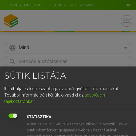
BELÉPÉS EDUID-VAL
BELÉPÉS
REGISZTRÁCIÓ
EN
menu
language
Mind
search
SÜTIK LISTÁJA
GR
KERESÉS
5
6
7
8
9
ö
ü
ó
Itt láthatja és testreszabhatja az önről gyűjtött információkat.
További információért kérjük, olvasd el az
adatvédelmi
r
t
z
u
i
o
p
ő
ú
LÁZÁR A. PÉTER, VARGA GYÖRGY
tájékoztatónkat
.
Magyar−angol egyetemes nagyszótár
g
h
j
k
l
é
á
ű
Ω
STATISZTIKA
v
b
n
m
,
.
-
AltGr
A statisztikai sütiket „teljesítménysütiknek” is nevezik. Ezek a
sütik információkat gyűjtenek a webhely használatának