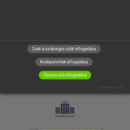
SÚGÓ
RÓLUNK
ELÉRHETŐSÉG
SÜTI BEÁLLÍTÁSOK
IRATKOZZ FEL HÍRLEVELÜNKRE!
Csak a szükséges sütik elfogadása
Kiválasztottak elfogadása
Összes süti elfogadása
Powered by Klaro!
LICENCSZERZŐDÉS
ADATVÉDELEM