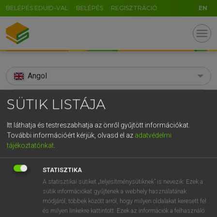
BELÉPÉS EDUID-VAL
BELÉPÉS
REGISZTRÁCIÓ
EN
menu
Angol
search
SÜTIK LISTÁJA
GR
KERESÉS
Itt láthatja és testreszabhatja az önről gyűjtött információkat.
5
6
7
8
9
ö
ü
ó
További információért kérjük, olvasd el az
adatvédelmi
TALÁLATOK
155 ms (91 db)
tájékoztatónkat
.
r
t
z
u
i
o
p
ő
ú
soreness
soreness
accom
STATISZTIKA
g
h
j
k
l
é
á
ű
Ω
Díjmentes angol szótár
Angol−magyar szótár
Angol−ma
A statisztikai sütiket „teljesítménysütiknek” is nevezik. Ezek a
v
b
n
m
,
.
-
AltGr
sütik információkat gyűjtenek a webhely használatának
módjáról, többek között arról, hogy milyen oldalakat keresett fel
Díjmentes angol szótár
arrow_forward_ios
és milyen linkekre kattintott. Ezek az információk a felhasználó