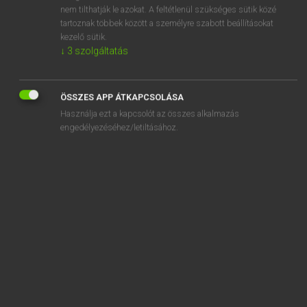
sorghum
nem tilthatják le azokat. A feltétlenül szükséges sütik közé
tartoznak többek között a személyre szabott beállításokat
sorhajókapitány
kezelő sütik.
↓
3
szolgáltatás
sorház
ÖSSZES APP ÁTKAPCSOLÁSA
Használja ezt a kapcsolót az összes alkalmazás
engedélyezéséhez/letiltásához.
SZOTAR.NET APPLIKÁCIÓ
MICROSOFT OFFICE BŐVÍTMÉNY
BEÉPÜLŐ SZÓTÁRMODUL
ONLINE NYELVVIZSGA
EGYÉNI FELHASZNÁLÓKNAK
TANULÓKNAK
OKTATÁSI INTÉZMÉNYEKNEK
VÁLLALATI MEGOLDÁSOK