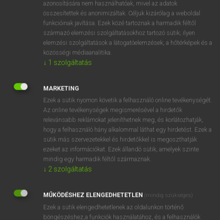
azonosítására nem használhatóak, mivel az adatok
fn
soreness
fájdalom
összesítettek és anonimizáltak. Céljuk kizárólag a weboldal
funkcióinak javítása. Ezek közé tartoznak a harmadik féltől
érzékenység
származó elemzési szolgáltatásokhoz tartozó sütik; ilyen
elemzési szolgáltatások a látogatóelemzések, a hőtérképek és a
közösségi médiaanalitika.
↓
1
szolgáltatás
⚲ soreness
keresése szótárainkban
MARKETING
Ezek a sütik nyomon követik a felhasználó online tevékenységét.
Az online tevékenységek megismerésével a hirdetők
DÍJMENTES ANGOL SZÓTÁR
relevánsabb reklámokat jeleníthetnek meg, és korlátozhatják,
hogy a felhasználó hány alkalommal láthat egy hirdetést. Ezek a
sore
sütik más szervezetekkel és hirdetőkkel is megoszthatják
sorehead
ezeket az információkat. Ezek állandó sütik, amelyek szinte
mindig egy harmadik féltől származnak.
sorely
↓
2
szolgáltatás
soremelő
MŰKÖDÉSHEZ ELENGEDHETETLEN
soreness
(mindig szükséges)
Ezek a sütik elengedhetetlenek az oldalunkon történő
sorfal
böngészéshez,a funkciók használatához, és a felhasználók