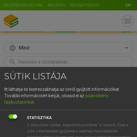
BELÉPÉS EDUID-VAL
BELÉPÉS
REGISZTRÁCIÓ
EN
menu
language
Mind
search
SÜTIK LISTÁJA
GR
KERESÉS
5
6
7
8
9
ö
ü
ó
Itt láthatja és testreszabhatja az önről gyűjtött információkat.
További információért kérjük, olvasd el az
adatvédelmi
r
t
z
u
i
o
p
ő
ú
LÁZÁR A. PÉTER, VARGA GYÖRGY
tájékoztatónkat
.
Magyar−angol egyetemes nagyszótár
g
h
j
k
l
é
á
ű
Ω
STATISZTIKA
v
b
n
m
,
.
-
AltGr
A statisztikai sütiket „teljesítménysütiknek” is nevezik. Ezek a
sütik információkat gyűjtenek a webhely használatának