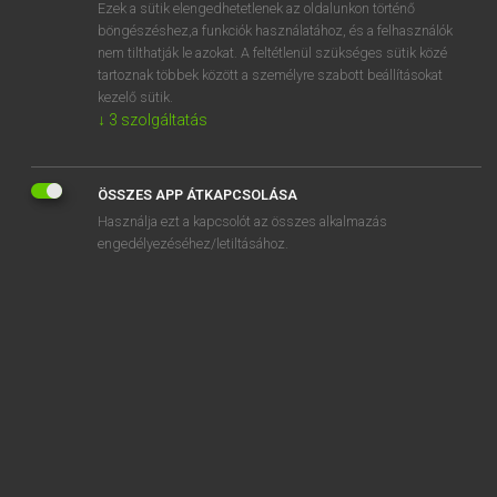
Ezek a sütik elengedhetetlenek az oldalunkon történő
böngészéshez,a funkciók használatához, és a felhasználók
nem tilthatják le azokat. A feltétlenül szükséges sütik közé
Lázár A. Péter, Varga György
tartoznak többek között a személyre szabott beállításokat
MAGYAR−ANGOL EGYETEMES NAGYSZÓTÁR
kezelő sütik.
↓
3
szolgáltatás
Kapcsolódó anyagok
izometria
ÖSSZES APP ÁTKAPCSOLÁSA
izometrikus
Használja ezt a kapcsolót az összes alkalmazás
izomfájdalom
engedélyezéséhez/letiltásához.
izomfehérje
izomgörcs
izomgörcs-szindróma
izomhúzódás
izomhüvely
izomkolosszus