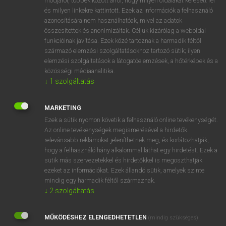
módjáról, többek között arról, hogy milyen oldalakat keresett fel
és milyen linkekre kattintott. Ezek az információk a felhasználó
VAN ELŐFIZETÉSED?
azonosítására nem használhatóak, mivel az adatok
összesítettek és anonimizáltak. Céljuk kizárólag a weboldal
Van előfizetésem a teljes szócikk megtekintéséhez.
funkcióinak javítása. Ezek közé tartoznak a harmadik féltől
származó elemzési szolgáltatásokhoz tartozó sütik; ilyen
BELÉPÉS
elemzési szolgáltatások a látogatóelemzések, a hőtérképek és a
közösségi médiaanalitika.
↓
1
szolgáltatás
MARKETING
Ezek a sütik nyomon követik a felhasználó online tevékenységét.
Az online tevékenységek megismerésével a hirdetők
NINCS ELŐFIZETÉSED?
relevánsabb reklámokat jeleníthetnek meg, és korlátozhatják,
Nincs regisztrációm és előfizetésem. A szótár 2 órás,
hogy a felhasználó hány alkalommal láthat egy hirdetést. Ezek a
díjmentes próbaverziójának elindításához regisztrálok és
sütik más szervezetekkel és hirdetőkkel is megoszthatják
belépek
.
ezeket az információkat. Ezek állandó sütik, amelyek szinte
mindig egy harmadik féltől származnak.
↓
2
szolgáltatás
REGISZTRÁCIÓ
MŰKÖDÉSHEZ ELENGEDHETETLEN
(mindig szükséges)