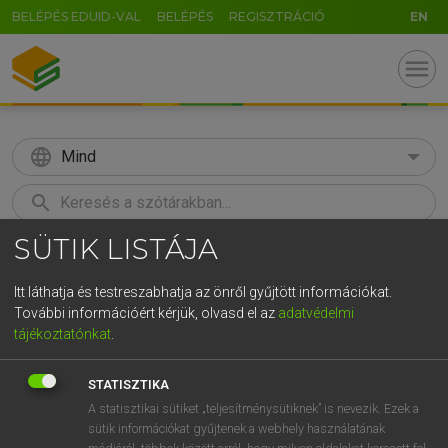
BELÉPÉS EDUID-VAL
BELÉPÉS
REGISZTRÁCIÓ
EN
menu
language
Mind
search
SÜTIK LISTÁJA
GR
KERESÉS
5
6
7
8
9
ö
ü
ó
Itt láthatja és testreszabhatja az önről gyűjtött információkat.
További információért kérjük, olvasd el az
adatvédelmi
r
t
z
u
i
o
p
ő
ú
MAGAY TAMÁS
tájékoztatónkat
.
Magyar−angol szótár
g
h
j
k
l
é
á
ű
Ω
STATISZTIKA
v
b
n
m
,
.
-
AltGr
A statisztikai sütiket „teljesítménysütiknek” is nevezik. Ezek a
sütik információkat gyűjtenek a webhely használatának