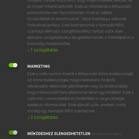
módjáról, többek között arról, hogy milyen oldalakat keresett fel
és milyen linkekre kattintott. Ezek az információk a felhasználó
VAN ELŐFIZETÉSED?
azonosítására nem használhatóak, mivel az adatok
összesítettek és anonimizáltak. Céljuk kizárólag a weboldal
Van előfizetésem a teljes szócikk megtekintéséhez.
funkcióinak javítása. Ezek közé tartoznak a harmadik féltől
származó elemzési szolgáltatásokhoz tartozó sütik; ilyen
BELÉPÉS
elemzési szolgáltatások a látogatóelemzések, a hőtérképek és a
közösségi médiaanalitika.
↓
1
szolgáltatás
MARKETING
Ezek a sütik nyomon követik a felhasználó online tevékenységét.
Az online tevékenységek megismerésével a hirdetők
NINCS ELŐFIZETÉSED?
relevánsabb reklámokat jeleníthetnek meg, és korlátozhatják,
Nincs regisztrációm és előfizetésem. A szótár 2 órás,
hogy a felhasználó hány alkalommal láthat egy hirdetést. Ezek a
díjmentes próbaverziójának elindításához regisztrálok és
sütik más szervezetekkel és hirdetőkkel is megoszthatják
belépek
.
ezeket az információkat. Ezek állandó sütik, amelyek szinte
mindig egy harmadik féltől származnak.
↓
2
szolgáltatás
REGISZTRÁCIÓ
MŰKÖDÉSHEZ ELENGEDHETETLEN
(mindig szükséges)