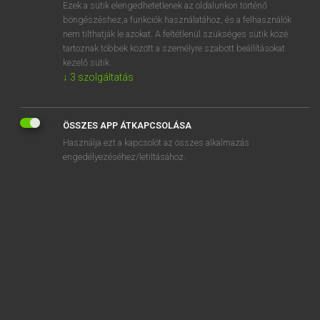
Ezek a sütik elengedhetetlenek az oldalunkon történő
böngészéshez,a funkciók használatához, és a felhasználók
nem tilthatják le azokat. A feltétlenül szükséges sütik közé
Magay Tamás
tartoznak többek között a személyre szabott beállításokat
MAGYAR−ANGOL SZÓTÁR
kezelő sütik.
↓
3
szolgáltatás
Kapcsolódó anyagok
látta
ÖSSZES APP ÁTKAPCSOLÁSA
láttamoz
Használja ezt a kapcsolót az összes alkalmazás
láttamozás
engedélyezéséhez/letiltásához.
láttára
látvány
látványcsapatsportok
látványkonyha
látványos
látványosság