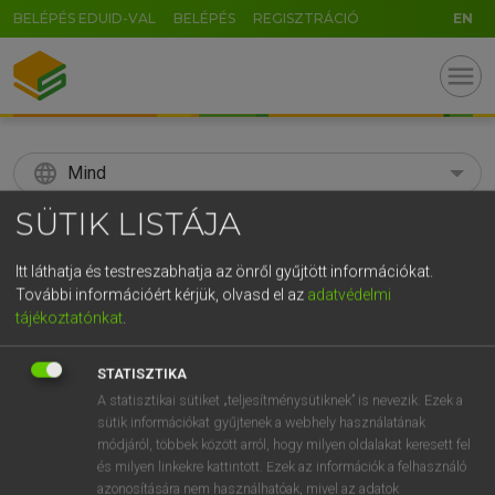
BELÉPÉS EDUID-VAL
BELÉPÉS
REGISZTRÁCIÓ
EN
menu
language
Mind
SÜTIK LISTÁJA
search
GR
Itt láthatja és testreszabhatja az önről gyűjtött információkat.
KERESÉS
További információért kérjük, olvasd el az
adatvédelmi
5
6
7
8
9
ö
ü
ó
tájékoztatónkat
.
r
t
z
u
i
o
p
ő
ú
Díjmentes angol szótár
STATISZTIKA
g
h
j
k
l
é
á
ű
Ω
A statisztikai sütiket „teljesítménysütiknek” is nevezik. Ezek a
fn
sorehead
elégedetlen, mérges ember
sütik információkat gyűjtenek a webhely használatának
v
b
n
m
,
.
-
AltGr
módjáról, többek között arról, hogy milyen oldalakat keresett fel
és milyen linkekre kattintott. Ezek az információk a felhasználó
azonosítására nem használhatóak, mivel az adatok