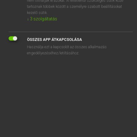
nem tilthatják le azokat. A feltétlenül szükséges sütik közé
tartoznak többek között a személyre szabott beállításokat
kezelő sütik.
SZOTAR.NET APPLIKÁCIÓ
↓
3
szolgáltatás
MICROSOFT OFFICE BŐVÍTMÉNY
BEÉPÜLŐ SZÓTÁRMODUL
ÖSSZES APP ÁTKAPCSOLÁSA
ONLINE NYELVVIZSGA
Használja ezt a kapcsolót az összes alkalmazás
engedélyezéséhez/letiltásához.
EGYÉNI FELHASZNÁLÓKNAK
TANULÓKNAK
OKTATÁSI INTÉZMÉNYEKNEK
VÁLLALATI MEGOLDÁSOK
SÚGÓ
RÓLUNK
ELÉRHETŐSÉG
SÜTI BEÁLLÍTÁSOK