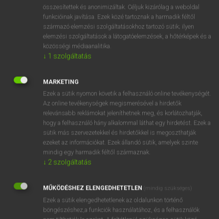
⚲ sorehead
keresése szótárainkban
összesítettek és anonimizáltak. Céljuk kizárólag a weboldal
funkcióinak javítása. Ezek közé tartoznak a harmadik féltől
származó elemzési szolgáltatásokhoz tartozó sütik; ilyen
elemzési szolgáltatások a látogatóelemzések, a hőtérképek és a
közösségi médiaanalitika.
DÍJMENTES ANGOL SZÓTÁR
↓
1
szolgáltatás
sorcery
MARKETING
sordid
Ezek a sütik nyomon követik a felhasználó online tevékenységét.
sordino
Az online tevékenységek megismerésével a hirdetők
relevánsabb reklámokat jeleníthetnek meg, és korlátozhatják,
sore
hogy a felhasználó hány alkalommal láthat egy hirdetést. Ezek a
sorehead
sütik más szervezetekkel és hirdetőkkel is megoszthatják
ezeket az információkat. Ezek állandó sütik, amelyek szinte
sorely
mindig egy harmadik féltől származnak.
soremelő
↓
2
szolgáltatás
soreness
MŰKÖDÉSHEZ ELENGEDHETETLEN
(mindig szükséges)
sorfal
Ezek a sütik elengedhetetlenek az oldalunkon történő
böngészéshez,a funkciók használatához, és a felhasználók