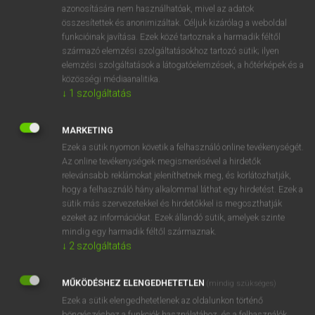
azonosítására nem használhatóak, mivel az adatok
mn
adopted
adoptált
összesítettek és anonimizáltak. Céljuk kizárólag a weboldal
funkcióinak javítása. Ezek közé tartoznak a harmadik féltől
felvett
származó elemzési szolgáltatásokhoz tartozó sütik; ilyen
örökbe fogadott
elemzési szolgáltatások a látogatóelemzések, a hőtérképek és a
→
ige
(Infinitive)
adopt
közösségi médiaanalitika.
↓
1
szolgáltatás
⚲ adopted
keresése szótárainkban
MARKETING
Ezek a sütik nyomon követik a felhasználó online tevékenységét.
Az online tevékenységek megismerésével a hirdetők
relevánsabb reklámokat jeleníthetnek meg, és korlátozhatják,
hogy a felhasználó hány alkalommal láthat egy hirdetést. Ezek a
DÍJMENTES ANGOL SZÓTÁR
sütik más szervezetekkel és hirdetőkkel is megoszthatják
ezeket az információkat. Ezek állandó sütik, amelyek szinte
adópótlék
mindig egy harmadik féltől származnak.
↓
2
szolgáltatás
adóprés
adopt
MŰKÖDÉSHEZ ELENGEDHETETLEN
(mindig szükséges)
adoptál
Ezek a sütik elengedhetetlenek az oldalunkon történő
böngészéshez,a funkciók használatához, és a felhasználók