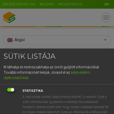
BELÉPÉS EDUID-VAL
BELÉPÉS
REGISZTRÁCIÓ
EN
menu
Angol
search
SÜTIK LISTÁJA
GR
KERESÉS
Itt láthatja és testreszabhatja az önről gyűjtött információkat.
5
6
7
8
9
ö
ü
ó
További információért kérjük, olvasd el az
adatvédelmi
TALÁLATOK
155 ms (90 db)
tájékoztatónkat
.
r
t
z
u
i
o
p
ő
ú
adopted
adopt
adop
g
h
j
k
l
é
á
ű
Ω
STATISZTIKA
Díjmentes angol szótár
Díjmentes angol szótár
Angol−m
A statisztikai sütiket „teljesítménysütiknek” is nevezik. Ezek a
v
b
n
m
,
.
-
AltGr
sütik információkat gyűjtenek a webhely használatának
módjáról, többek között arról, hogy milyen oldalakat keresett fel
Díjmentes angol szótár
arrow_forward_ios
és milyen linkekre kattintott. Ezek az információk a felhasználó