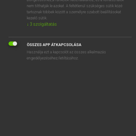
adopted
nem tilthatják le azokat. A feltétlenül szükséges sütik közé
adoption
tartoznak többek között a személyre szabott beállításokat
kezelő sütik.
adoptive
↓
3
szolgáltatás
adorable
adoration
ÖSSZES APP ÁTKAPCSOLÁSA
Használja ezt a kapcsolót az összes alkalmazás
engedélyezéséhez/letiltásához.
SZOTAR.NET APPLIKÁCIÓ
MICROSOFT OFFICE BŐVÍTMÉNY
BEÉPÜLŐ SZÓTÁRMODUL
ONLINE NYELVVIZSGA
EGYÉNI FELHASZNÁLÓKNAK
TANULÓKNAK
OKTATÁSI INTÉZMÉNYEKNEK