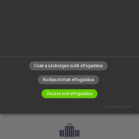
VÁLLALATI MEGOLDÁSOK
SÚGÓ
RÓLUNK
ELÉRHETŐSÉG
SÜTI BEÁLLÍTÁSOK
IRATKOZZ FEL HÍRLEVELÜNKRE!
Csak a szükséges sütik elfogadása
Kiválasztottak elfogadása
Összes süti elfogadása
Powered by Klaro!
LICENCSZERZŐDÉS
ADATVÉDELEM