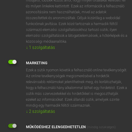
módjáról, többek között arról, hogy milyen oldalakat keresett fel
és milyen linkekre kattintott. Ezek az információk a felhasználó
VAN ELŐFIZETÉSED?
azonosítására nem használhatóak, mivel az adatok
összesítettek és anonimizáltak. Céljuk kizárólag a weboldal
Van előfizetésem a teljes szócikk megtekintéséhez.
funkcióinak javítása. Ezek közé tartoznak a harmadik féltől
származó elemzési szolgáltatásokhoz tartozó sütik; ilyen
BELÉPÉS
elemzési szolgáltatások a látogatóelemzések, a hőtérképek és a
közösségi médiaanalitika.
↓
1
szolgáltatás
MARKETING
Ezek a sütik nyomon követik a felhasználó online tevékenységét.
Az online tevékenységek megismerésével a hirdetők
NINCS ELŐFIZETÉSED?
relevánsabb reklámokat jeleníthetnek meg, és korlátozhatják,
Nincs regisztrációm és előfizetésem. A szótár 2 órás,
hogy a felhasználó hány alkalommal láthat egy hirdetést. Ezek a
díjmentes próbaverziójának elindításához regisztrálok és
sütik más szervezetekkel és hirdetőkkel is megoszthatják
belépek
.
ezeket az információkat. Ezek állandó sütik, amelyek szinte
mindig egy harmadik féltől származnak.
↓
2
szolgáltatás
REGISZTRÁCIÓ
MŰKÖDÉSHEZ ELENGEDHETETLEN
(mindig szükséges)