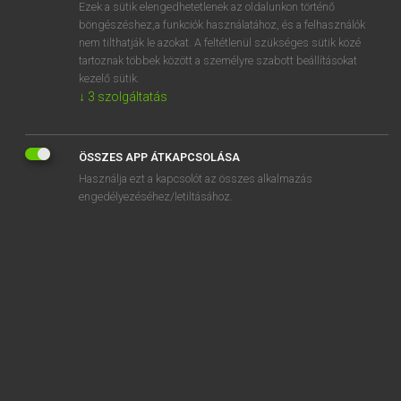
Ezek a sütik elengedhetetlenek az oldalunkon történő
böngészéshez,a funkciók használatához, és a felhasználók
nem tilthatják le azokat. A feltétlenül szükséges sütik közé
Lázár A. Péter, Varga György
tartoznak többek között a személyre szabott beállításokat
MAGYAR−ANGOL EGYETEMES NAGYSZÓTÁR
kezelő sütik.
↓
3
szolgáltatás
Kapcsolódó anyagok
örök
ÖSSZES APP ÁTKAPCSOLÁSA
örök ár
Használja ezt a kapcsolót az összes alkalmazás
örökbe adás
engedélyezéséhez/letiltásához.
örökbecsű
örökbe fogad
örökbefogadás
örökbefogadó
örökbefogadott
örökbe fogadott gyerek