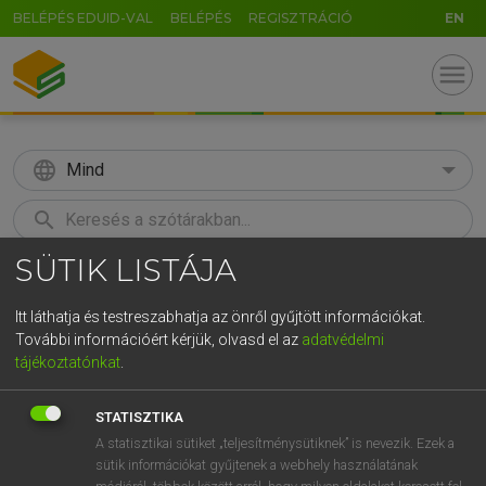
BELÉPÉS EDUID-VAL
BELÉPÉS
REGISZTRÁCIÓ
EN
menu
language
Mind
search
SÜTIK LISTÁJA
GR
KERESÉS
5
6
7
8
9
ö
ü
ó
Itt láthatja és testreszabhatja az önről gyűjtött információkat.
További információért kérjük, olvasd el az
adatvédelmi
r
t
z
u
i
o
p
ő
ú
LÁZÁR A. PÉTER, VARGA GYÖRGY
tájékoztatónkat
.
Magyar−angol egyetemes nagyszótár
g
h
j
k
l
é
á
ű
Ω
STATISZTIKA
v
b
n
m
,
.
-
AltGr
A statisztikai sütiket „teljesítménysütiknek” is nevezik. Ezek a
sütik információkat gyűjtenek a webhely használatának