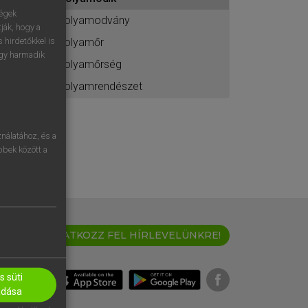
ához
ségek
folyamodvány
ják, hogy a
folyamőr
 hirdetőkkel is
egy harmadik
folyamőrség
folyamrendészet
nálatához, és a
öbbek között a
IRATKOZZ FEL HÍRLEVELÜNKRE!
 süti
adása