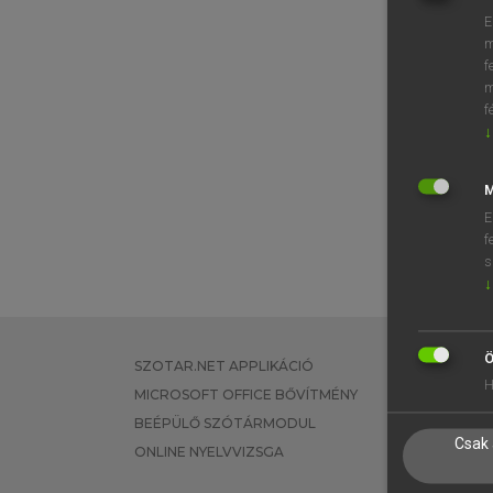
E
m
f
m
f
↓
M
E
f
s
↓
Ö
SZOTAR.NET APPLIKÁCIÓ
EGYÉNI FEL
H
MICROSOFT OFFICE BŐVÍTMÉNY
TANULÓKNA
BEÉPÜLŐ SZÓTÁRMODUL
OKTATÁSI I
Csak 
ONLINE NYELVVIZSGA
VÁLLALATI 