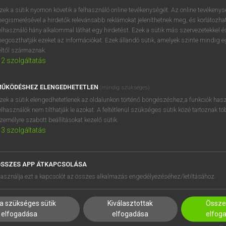
próbaverziójának elindítás
zek a sütik nyomon követik a felhasználó online tevékenységét. Az online tevékeny
BELÉPÉS
regisztrálok és
belépek
.
egismerésével a hirdetők relevánsabb reklámokat jeleníthetnek meg, és korlátozhat
elhasználó hány alkalommal láthat egy hirdetést. Ezek a sütik más szervezetekkel és
egoszthatják ezeket az információkat. Ezek állandó sütik, amelyek szinte mindig 
REGISZTRÁCIÓ
éltől származnak.
2
szolgáltatás
ŰKÖDÉSHEZ ELENGEDHETETLEN
(mindig szükséges)
zek a sütik elengedhetetlenek az oldalunkon történő böngészéshez,a funkciók hasz
elhasználók nem tilthatják le azokat. A feltétlenül szükséges sütik közé tartoznak t
zemélyre szabott beállításokat kezelő sütik.
3
szolgáltatás
SSZES APP ÁTKAPCSOLÁSA
HASZNÁLÓKNAK
SÚGÓ
asználja ezt a kapcsolót az összes alkalmazás engedélyezéséhez/letiltásához.
K
RÓLUNK
NTÉZMÉNYEKNEK
ELÉRHETŐSÉG
a szükséges sütik
Kiválasztottak
Összes
MEGOLDÁSOK
SÜTI BEÁLLÍTÁSOK
elfogadása
elfogadása
elfog