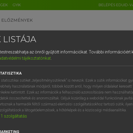
ÉGEK
GYIK
BELÉPÉS EDUID-V
ELŐZMÉNYEK
 LISTÁJA
és testreszabhatja az önről gyűjtött információkat.
További információért k
HU
DE
CN
FR
ES
IT
NL
RU
GR
adatvédelmi tájékoztatónkat
.
Y TAMÁS
1
2
3
4
5
6
7
8
9
ar−angol szótár
TATISZTIKA
q
w
e
r
t
z
u
i
 statisztikai sütiket „teljesítménysütiknek” is nevezik. Ezek a sütik információkat gy
ebhely használatának módjáról, többek között arról, hogy milyen oldalakat keresett 
a
s
d
f
g
h
j
k
l
é
inkekre kattintott. Ezek az információk a felhasználó azonosítására nem használható
datok összesítettek és anonimizáltak. Céljuk kizárólag a weboldal funkcióinak javít
í
y
x
c
v
b
n
m
,
.
artoznak a harmadik féltől származó elemzési szolgáltatásokhoz tartozó sütik; ilye
zolgáltatások a látogatóelemzések, a hőtérképek és a közösségi médiaanalitika.
VAN ELŐFIZETÉSED?
NINCS ELŐFIZETÉSED
1
szolgáltatás
előfizetésem a teljes szócikk
Nincs regisztrációm és előfiz
megtekintéséhez.
A szótár 2 órás, díjmente
MARKETING