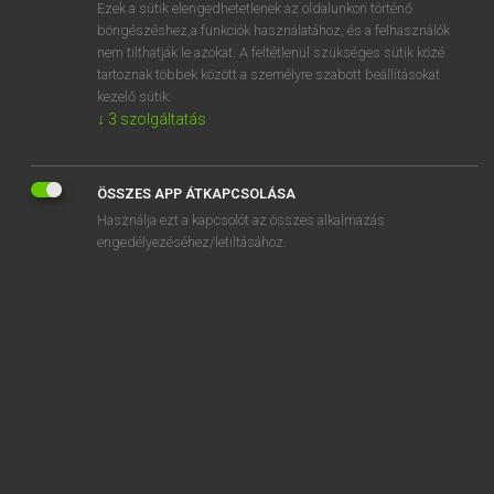
Ezek a sütik elengedhetetlenek az oldalunkon történő
böngészéshez,a funkciók használatához, és a felhasználók
nem tilthatják le azokat. A feltétlenül szükséges sütik közé
Magay Tamás
tartoznak többek között a személyre szabott beállításokat
MAGYAR−ANGOL SZÓTÁR
kezelő sütik.
↓
3
szolgáltatás
Kapcsolódó anyagok
alkalmatlankodó
ÖSSZES APP ÁTKAPCSOLÁSA
alkalmatlanság
Használja ezt a kapcsolót az összes alkalmazás
alkalmatosság
engedélyezéséhez/letiltásához.
alkalmaz
alkalmazás
alkalmazásablak
alkalmazásikon
alkalmazhatatlan
alkalmazható