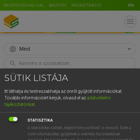
BELÉPÉS EDUID-VAL
BELÉPÉS
REGISZTRÁCIÓ
EN
menu
language
Mind
search
SÜTIK LISTÁJA
U
GR
KERESÉS
5
6
7
8
9
ö
ü
ó
Itt láthatja és testreszabhatja az önről gyűjtött információkat.
További információért kérjük, olvasd el az
adatvédelmi
r
t
z
u
i
o
p
ő
ú
MAGAY TAMÁS
tájékoztatónkat
.
Magyar−angol szótár
g
h
j
k
l
é
á
ű
Ω
STATISZTIKA
v
b
n
m
,
.
-
AltGr
A statisztikai sütiket „teljesítménysütiknek” is nevezik. Ezek a
sütik információkat gyűjtenek a webhely használatának