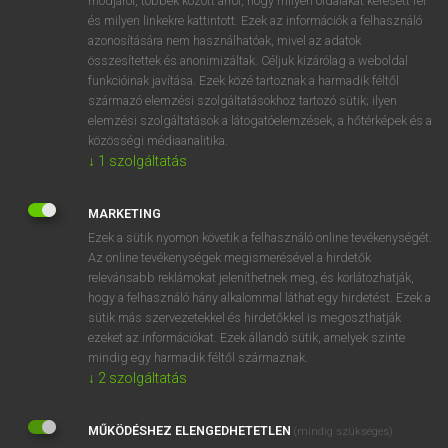
módjáról, többek között arról, hogy milyen oldalakat keresett fel
és milyen linkekre kattintott. Ezek az információk a felhasználó
VAN ELŐFIZETÉSED?
azonosítására nem használhatóak, mivel az adatok
összesítettek és anonimizáltak. Céljuk kizárólag a weboldal
Van előfizetésem a teljes szócikk megtekintéséhez.
funkcióinak javítása. Ezek közé tartoznak a harmadik féltől
származó elemzési szolgáltatásokhoz tartozó sütik; ilyen
BELÉPÉS
elemzési szolgáltatások a látogatóelemzések, a hőtérképek és a
közösségi médiaanalitika.
↓
1
szolgáltatás
MARKETING
Ezek a sütik nyomon követik a felhasználó online tevékenységét.
Az online tevékenységek megismerésével a hirdetők
NINCS ELŐFIZETÉSED?
relevánsabb reklámokat jeleníthetnek meg, és korlátozhatják,
Nincs regisztrációm és előfizetésem. A szótár 2 órás,
hogy a felhasználó hány alkalommal láthat egy hirdetést. Ezek a
díjmentes próbaverziójának elindításához regisztrálok és
sütik más szervezetekkel és hirdetőkkel is megoszthatják
belépek
.
ezeket az információkat. Ezek állandó sütik, amelyek szinte
mindig egy harmadik féltől származnak.
↓
2
szolgáltatás
REGISZTRÁCIÓ
MŰKÖDÉSHEZ ELENGEDHETETLEN
(mindig szükséges)