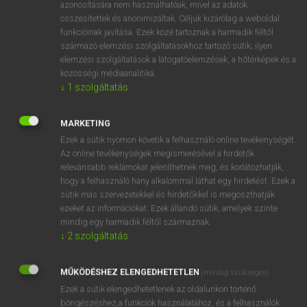
azonosítására nem használhatóak, mivel az adatok
mn
összesítettek és anonimizáltak. Céljuk kizárólag a weboldal
admiring
csodáló
funkcióinak javítása. Ezek közé tartoznak a harmadik féltől
→
ige
(Infinitive)
admire
származó elemzési szolgáltatásokhoz tartozó sütik; ilyen
elemzési szolgáltatások a látogatóelemzések, a hőtérképek és a
közösségi médiaanalitika.
⚲ admiring
keresése szótárainkban
↓
1
szolgáltatás
MARKETING
Ezek a sütik nyomon követik a felhasználó online tevékenységét.
Az online tevékenységek megismerésével a hirdetők
DÍJMENTES ANGOL SZÓTÁR
relevánsabb reklámokat jeleníthetnek meg, és korlátozhatják,
hogy a felhasználó hány alkalommal láthat egy hirdetést. Ezek a
Admiralty
sütik más szervezetekkel és hirdetőkkel is megoszthatják
admiration
ezeket az információkat. Ezek állandó sütik, amelyek szinte
mindig egy harmadik féltől származnak.
admire
↓
2
szolgáltatás
admirer
admiring
MŰKÖDÉSHEZ ELENGEDHETETLEN
(mindig szükséges)
Ezek a sütik elengedhetetlenek az oldalunkon történő
admiringly
böngészéshez,a funkciók használatához, és a felhasználók