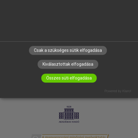
SÚGÓ
RÓLUNK
ELÉRHETŐSÉG
SÜTI BEÁLLÍTÁSOK
IRATKOZZ FEL HÍRLEVELÜNKRE!
Csak a szükséges sütik elfogadása
Kiválasztottak elfogadása
Összes süti elfogadása
Powered by Klaro!
LICENCSZERZŐDÉS
ADATVÉDELEM