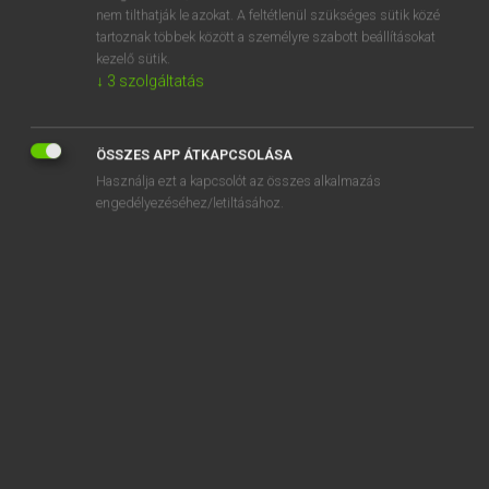
admissibility
nem tilthatják le azokat. A feltétlenül szükséges sütik közé
tartoznak többek között a személyre szabott beállításokat
admissible
kezelő sütik.
admission
↓
3
szolgáltatás
ÖSSZES APP ÁTKAPCSOLÁSA
Használja ezt a kapcsolót az összes alkalmazás
SZOTAR.NET APPLIKÁCIÓ
engedélyezéséhez/letiltásához.
MICROSOFT OFFICE BŐVÍTMÉNY
BEÉPÜLŐ SZÓTÁRMODUL
ONLINE NYELVVIZSGA
EGYÉNI FELHASZNÁLÓKNAK
TANULÓKNAK
OKTATÁSI INTÉZMÉNYEKNEK
VÁLLALATI MEGOLDÁSOK