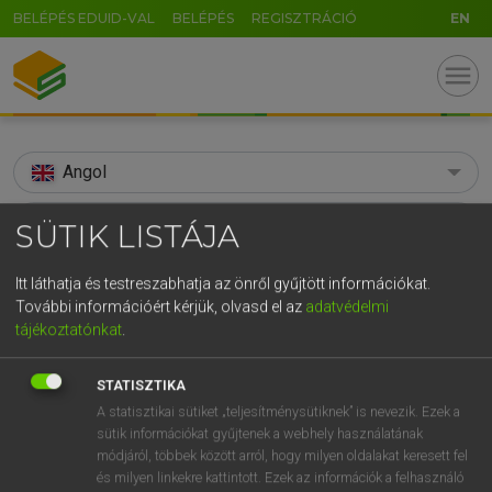
BELÉPÉS EDUID-VAL
BELÉPÉS
REGISZTRÁCIÓ
EN
menu
Angol
search
SÜTIK LISTÁJA
GR
KERESÉS
Itt láthatja és testreszabhatja az önről gyűjtött információkat.
5
6
7
8
9
ö
ü
ó
További információért kérjük, olvasd el az
adatvédelmi
TALÁLATOK
113 ms (89 db)
tájékoztatónkat
.
r
t
z
u
i
o
p
ő
ú
admiring
admire
admir
STATISZTIKA
g
h
j
k
l
é
á
ű
Ω
Díjmentes angol szótár
Díjmentes angol szótár
Angol−m
A statisztikai sütiket „teljesítménysütiknek” is nevezik. Ezek a
v
b
n
m
,
.
-
AltGr
sütik információkat gyűjtenek a webhely használatának
módjáról, többek között arról, hogy milyen oldalakat keresett fel
Díjmentes angol szótár
arrow_forward_ios
és milyen linkekre kattintott. Ezek az információk a felhasználó