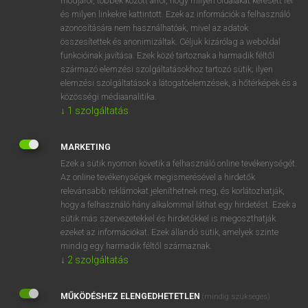
módjáról, többek között arról, hogy milyen oldalakat keresett fel
és milyen linkekre kattintott. Ezek az információk a felhasználó
VAN ELŐFIZETÉSED?
azonosítására nem használhatóak, mivel az adatok
összesítettek és anonimizáltak. Céljuk kizárólag a weboldal
Van előfizetésem a teljes szócikk megtekintéséhez.
funkcióinak javítása. Ezek közé tartoznak a harmadik féltől
származó elemzési szolgáltatásokhoz tartozó sütik; ilyen
BELÉPÉS
elemzési szolgáltatások a látogatóelemzések, a hőtérképek és a
közösségi médiaanalitika.
↓
1
szolgáltatás
MARKETING
Ezek a sütik nyomon követik a felhasználó online tevékenységét.
Az online tevékenységek megismerésével a hirdetők
NINCS ELŐFIZETÉSED?
relevánsabb reklámokat jeleníthetnek meg, és korlátozhatják,
Nincs regisztrációm és előfizetésem. A szótár 2 órás,
hogy a felhasználó hány alkalommal láthat egy hirdetést. Ezek a
díjmentes próbaverziójának elindításához regisztrálok és
sütik más szervezetekkel és hirdetőkkel is megoszthatják
belépek
.
ezeket az információkat. Ezek állandó sütik, amelyek szinte
mindig egy harmadik féltől származnak.
↓
2
szolgáltatás
REGISZTRÁCIÓ
MŰKÖDÉSHEZ ELENGEDHETETLEN
(mindig szükséges)