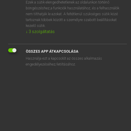
Ezek a sütik elengedhetetlenek az oldalunkon történő
böngészéshez,a funkciók használatához, és a felhasználók
nem tilthatják le azokat. A feltétlenül szükséges sütik közé
Magay Tamás
tartoznak többek között a személyre szabott beállításokat
ANGOL−MAGYAR SZÓTÁR
kezelő sütik.
↓
3
szolgáltatás
Kapcsolódó anyagok
administrator
ÖSSZES APP ÁTKAPCSOLÁSA
admirable
Használja ezt a kapcsolót az összes alkalmazás
admiral
engedélyezéséhez/letiltásához.
Admiralty, the
admiration
admire
admirer
admiring
admiringly