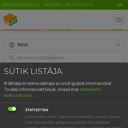
BELÉPÉS EDUID-VAL
BELÉPÉS
REGISZTRÁCIÓ
EN
menu
language
Mind
search
SÜTIK LISTÁJA
GR
KERESÉS
5
6
7
8
9
ö
ü
ó
Itt láthatja és testreszabhatja az önről gyűjtött információkat.
További információért kérjük, olvasd el az
adatvédelmi
r
t
z
u
i
o
p
ő
ú
MAGAY TAMÁS
tájékoztatónkat
.
Angol−magyar szótár
g
h
j
k
l
é
á
ű
Ω
STATISZTIKA
v
b
n
m
,
.
-
AltGr
A statisztikai sütiket „teljesítménysütiknek” is nevezik. Ezek a
sütik információkat gyűjtenek a webhely használatának