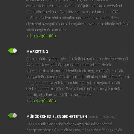
összesítettek és anonimizáltak. Céljuk kizárólag a weboldal
funkcióinak javítása. Ezek közé tartoznak a harmadik féltől
⚲ admiration
keresése szótárainkban
származó elemzési szolgáltatásokhoz tartozó sütik; ilyen
elemzési szolgáltatások a látogatóelemzések, a hőtérképek és a
közösségi médiaanalitika.
↓
1
szolgáltatás
DÍJMENTES ANGOL SZÓTÁR
MARKETING
admirable
Ezek a sütik nyomon követik a felhasználó online tevékenységét.
Az online tevékenységek megismerésével a hirdetők
admiral
relevánsabb reklámokat jeleníthetnek meg, és korlátozhatják,
hogy a felhasználó hány alkalommal láthat egy hirdetést. Ezek a
admirális
sütik más szervezetekkel és hirdetőkkel is megoszthatják
Admiralty
ezeket az információkat. Ezek állandó sütik, amelyek szinte
mindig egy harmadik féltől származnak.
admiration
↓
2
szolgáltatás
admire
admirer
MŰKÖDÉSHEZ ELENGEDHETETLEN
(mindig szükséges)
Ezek a sütik elengedhetetlenek az oldalunkon történő
admiring
böngészéshez,a funkciók használatához, és a felhasználók