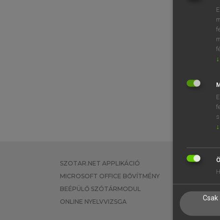
E
m
f
m
f
↓
M
E
f
s
↓
Ö
SZOTAR.NET APPLIKÁCIÓ
EGYÉNI FEL
H
MICROSOFT OFFICE BŐVÍTMÉNY
TANULÓKNA
BEÉPÜLŐ SZÓTÁRMODUL
OKTATÁSI I
Csak 
ONLINE NYELVVIZSGA
VÁLLALATI 