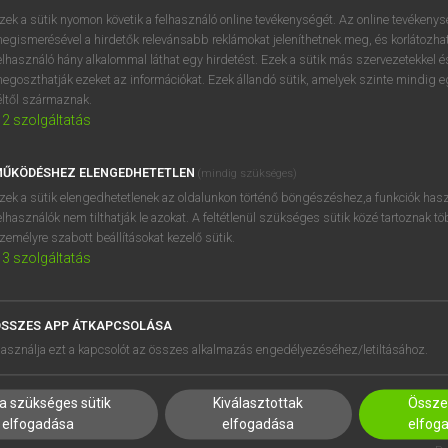
próbaverziójának elindítás
zek a sütik nyomon követik a felhasználó online tevékenységét. Az online tevékeny
BELÉPÉS
regisztrálok és
belépek
.
egismerésével a hirdetők relevánsabb reklámokat jeleníthetnek meg, és korlátozhat
elhasználó hány alkalommal láthat egy hirdetést. Ezek a sütik más szervezetekkel és
egoszthatják ezeket az információkat. Ezek állandó sütik, amelyek szinte mindig 
REGISZTRÁCIÓ
éltől származnak.
2
szolgáltatás
ŰKÖDÉSHEZ ELENGEDHETETLEN
(mindig szükséges)
zek a sütik elengedhetetlenek az oldalunkon történő böngészéshez,a funkciók hasz
elhasználók nem tilthatják le azokat. A feltétlenül szükséges sütik közé tartoznak t
zemélyre szabott beállításokat kezelő sütik.
3
szolgáltatás
SSZES APP ÁTKAPCSOLÁSA
HASZNÁLÓKNAK
SÚGÓ
asználja ezt a kapcsolót az összes alkalmazás engedélyezéséhez/letiltásához.
K
RÓLUNK
NTÉZMÉNYEKNEK
ELÉRHETŐSÉG
a szükséges sütik
Kiválasztottak
Összes
MEGOLDÁSOK
SÜTI BEÁLLÍTÁSOK
elfogadása
elfogadása
elfog