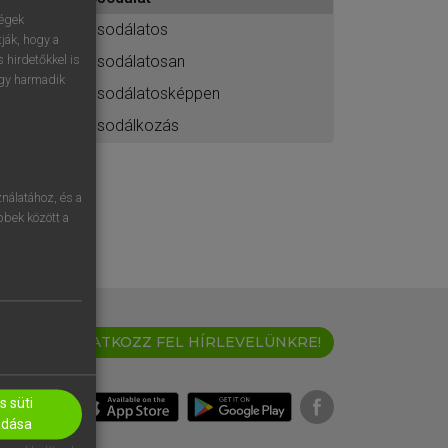
ához
ségek
csodálatos
ják, hogy a
csodálatosan
 hirdetőkkel is
egy harmadik
csodálatosképpen
csodálkozás
nálatához, és a
öbbek között a
IRATKOZZ FEL HÍRLEVELÜNKRE!
 süti
adása