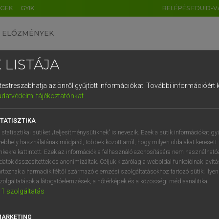
ÉGEK
GYIK
BELÉPÉS EDUID-V
ELŐZMÉNYEK
 LISTÁJA
és testreszabhatja az önről gyűjtött információkat.
További információért k
HU
DE
CN
FR
ES
IT
NL
RU
GR
adatvédelmi tájékoztatónkat
.
Y TAMÁS
1
2
3
4
5
6
7
8
9
ar−angol szótár
TATISZTIKA
q
w
e
r
t
z
u
i
 statisztikai sütiket „teljesítménysütiknek” is nevezik. Ezek a sütik információkat gy
ebhely használatának módjáról, többek között arról, hogy milyen oldalakat keresett 
a
s
d
f
g
h
j
k
l
é
inkekre kattintott. Ezek az információk a felhasználó azonosítására nem használható
datok összesítettek és anonimizáltak. Céljuk kizárólag a weboldal funkcióinak javít
í
y
x
c
v
b
n
m
,
.
artoznak a harmadik féltől származó elemzési szolgáltatásokhoz tartozó sütik; ilye
zolgáltatások a látogatóelemzések, a hőtérképek és a közösségi médiaanalitika.
VAN ELŐFIZETÉSED?
NINCS ELŐFIZETÉSED
1
szolgáltatás
előfizetésem a teljes szócikk
Nincs regisztrációm és előfiz
megtekintéséhez.
A szótár 2 órás, díjmente
MARKETING