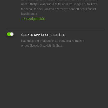
admire
nem tilthatják le azokat. A feltétlenül szükséges sütik közé
tartoznak többek között a személyre szabott beállításokat
admirer
kezelő sütik.
admiring
↓
3
szolgáltatás
admiringly
ÖSSZES APP ÁTKAPCSOLÁSA
Használja ezt a kapcsolót az összes alkalmazás
engedélyezéséhez/letiltásához.
SZOTAR.NET APPLIKÁCIÓ
MICROSOFT OFFICE BŐVÍTMÉNY
BEÉPÜLŐ SZÓTÁRMODUL
ONLINE NYELVVIZSGA
EGYÉNI FELHASZNÁLÓKNAK
TANULÓKNAK
OKTATÁSI INTÉZMÉNYEKNEK
VÁLLALATI MEGOLDÁSOK