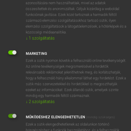
azonosítására nem használhatóak, mivel az adatok
fn
admiration
csodálat
összesítettek és anonimizáltak. Céljuk kizárólag a weboldal
funkcióinak javítása. Ezek közé tartoznak a harmadik féltől
bámulat
származó elemzési szolgáltatásokhoz tartozó sütik; ilyen
rajongás (
of
/
for
vk/vm iránt)
elemzési szolgáltatások a látogatóelemzések, a hőtérképek és a
közösségi médiaanalitika.
↓
1
szolgáltatás
⚲ admiration
keresése szótárainkban
MARKETING
Ezek a sütik nyomon követik a felhasználó online tevékenységét.
Az online tevékenységek megismerésével a hirdetők
relevánsabb reklámokat jeleníthetnek meg, és korlátozhatják,
DÍJMENTES ANGOL SZÓTÁR
hogy a felhasználó hány alkalommal láthat egy hirdetést. Ezek a
sütik más szervezetekkel és hirdetőkkel is megoszthatják
admirable
ezeket az információkat. Ezek állandó sütik, amelyek szinte
mindig egy harmadik féltől származnak.
admiral
↓
2
szolgáltatás
admirális
Admiralty
MŰKÖDÉSHEZ ELENGEDHETETLEN
(mindig szükséges)
Ezek a sütik elengedhetetlenek az oldalunkon történő
admiration
böngészéshez,a funkciók használatához, és a felhasználók