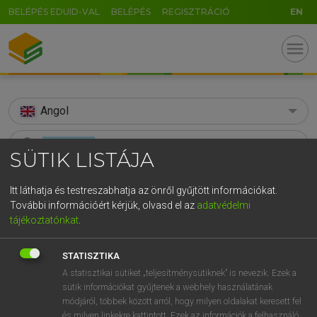
BELÉPÉS EDUID-VAL
BELÉPÉS
REGISZTRÁCIÓ
EN
menu
Angol
search
SÜTIK LISTÁJA
GR
KERESÉS
Itt láthatja és testreszabhatja az önről gyűjtött információkat.
5
6
7
8
9
ö
ü
ó
További információért kérjük, olvasd el az
adatvédelmi
TALÁLATOK
123 ms (51 db)
tájékoztatónkat
.
r
t
z
u
i
o
p
ő
ú
administer
administer
g
h
j
k
l
é
á
ű
Ω
Díjmentes angol szótár
STATISZTIKA
Angol−magyar egyetemes nagyszótár
A statisztikai sütiket „teljesítménysütiknek” is nevezik. Ezek a
v
b
n
m
,
.
-
AltGr
sütik információkat gyűjtenek a webhely használatának
módjáról, többek között arról, hogy milyen oldalakat keresett fel
Díjmentes angol szótár
arrow_forward_ios
és milyen linkekre kattintott. Ezek az információk a felhasználó