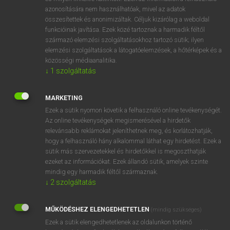
azonosítására nem használhatóak, mivel az adatok
ige
administer
vezet
összesítettek és anonimizáltak. Céljuk kizárólag a weboldal
igazgat
funkcióinak javítása. Ezek közé tartoznak a harmadik féltől
származó elemzési szolgáltatásokhoz tartozó sütik; ilyen
intéz
elemzési szolgáltatások a látogatóelemzések, a hőtérképek és a
adminisztrál
közösségi médiaanalitika.
kezel
↓
1
szolgáltatás
bead
MARKETING
Ezek a sütik nyomon követik a felhasználó online tevékenységét.
Az online tevékenységek megismerésével a hirdetők
⚲ administer
keresése szótárainkban
relevánsabb reklámokat jeleníthetnek meg, és korlátozhatják,
hogy a felhasználó hány alkalommal láthat egy hirdetést. Ezek a
sütik más szervezetekkel és hirdetőkkel is megoszthatják
ezeket az információkat. Ezek állandó sütik, amelyek szinte
mindig egy harmadik féltől származnak.
DÍJMENTES ANGOL SZÓTÁR
↓
2
szolgáltatás
adman
MŰKÖDÉSHEZ ELENGEDHETETLEN
admass
(mindig szükséges)
Ezek a sütik elengedhetetlenek az oldalunkon történő
admeasure