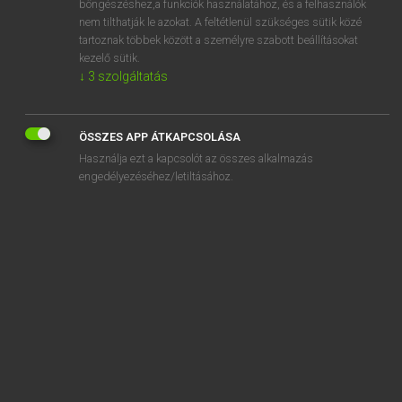
böngészéshez,a funkciók használatához, és a felhasználók
nem tilthatják le azokat. A feltétlenül szükséges sütik közé
adminicle
tartoznak többek között a személyre szabott beállításokat
administer
kezelő sütik.
↓
3
szolgáltatás
administration
administrative
ÖSSZES APP ÁTKAPCSOLÁSA
administrator
Használja ezt a kapcsolót az összes alkalmazás
administratrix
engedélyezéséhez/letiltásához.
SZOTAR.NET APPLIKÁCIÓ
MICROSOFT OFFICE BŐVÍTMÉNY
BEÉPÜLŐ SZÓTÁRMODUL
ONLINE NYELVVIZSGA
EGYÉNI FELHASZNÁLÓKNAK