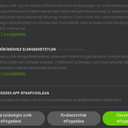
próbaverziójának elindítás
zek a sütik nyomon követik a felhasználó online tevékenységét. Az online tevékeny
BELÉPÉS
regisztrálok és
belépek
.
egismerésével a hirdetők relevánsabb reklámokat jeleníthetnek meg, és korlátozhat
elhasználó hány alkalommal láthat egy hirdetést. Ezek a sütik más szervezetekkel és
egoszthatják ezeket az információkat. Ezek állandó sütik, amelyek szinte mindig 
REGISZTRÁCIÓ
éltől származnak.
2
szolgáltatás
ŰKÖDÉSHEZ ELENGEDHETETLEN
(mindig szükséges)
zek a sütik elengedhetetlenek az oldalunkon történő böngészéshez,a funkciók hasz
elhasználók nem tilthatják le azokat. A feltétlenül szükséges sütik közé tartoznak t
zemélyre szabott beállításokat kezelő sütik.
3
szolgáltatás
SSZES APP ÁTKAPCSOLÁSA
HASZNÁLÓKNAK
SÚGÓ
asználja ezt a kapcsolót az összes alkalmazás engedélyezéséhez/letiltásához.
K
RÓLUNK
NTÉZMÉNYEKNEK
ELÉRHETŐSÉG
a szükséges sütik
Kiválasztottak
Összes
MEGOLDÁSOK
SÜTI BEÁLLÍTÁSOK
elfogadása
elfogadása
elfog