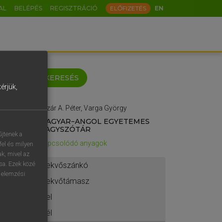
AL
BELÉPÉS
REGISZTRÁCIÓ
ELŐFIZETÉS
EN
keyboard
KERESÉS
érjük,
Lázár A. Péter, Varga György
ö
ü
ó
MAGYAR−ANGOL EGYETEMES
NAGYSZÓTÁR
o
p
ő
ú
űjtenek a
Kapcsolódó anyagok
fel és milyen
á
ű
Ω
ak, mivel az
ása. Ezek közé
fekvőszánkó
-
AltGr
n elemzési
fekvőtámasz
?
fel
etésem.
fél
s