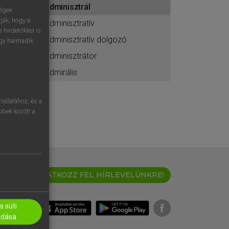
adminisztrál
ához
ségek
ják, hogy a
adminisztratív
 hirdetőkkel is
adminisztratív dolgozó
egy harmadik
adminisztrátor
admirális
nálatához, és a
öbbek között a
IRATKOZZ FEL HÍRLEVELÜNKRE!
 süti
adása