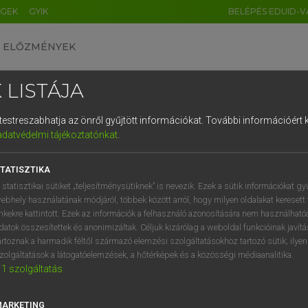
ÉGEK
GYIK
BELÉPÉS EDUID-V
ELŐZMÉNYEK
 LISTÁJA
és testreszabhatja az önről gyűjtött információkat.
További információért k
HU
DE
CN
FR
ES
IT
NL
RU
GR
adatvédelmi tájékoztatónkat
.
 A. PÉTER, VARGA GYÖRGY
1
2
3
4
5
6
7
8
9
yar−angol egyetemes nagyszótár
TATISZTIKA
q
w
e
r
t
z
u
i
 statisztikai sütiket „teljesítménysütiknek” is nevezik. Ezek a sütik információkat gy
ebhely használatának módjáról, többek között arról, hogy milyen oldalakat keresett 
a
s
d
f
g
h
j
k
l
é
inkekre kattintott. Ezek az információk a felhasználó azonosítására nem használható
datok összesítettek és anonimizáltak. Céljuk kizárólag a weboldal funkcióinak javít
í
y
x
c
v
b
n
m
,
.
artoznak a harmadik féltől származó elemzési szolgáltatásokhoz tartozó sütik; ilye
zolgáltatások a látogatóelemzések, a hőtérképek és a közösségi médiaanalitika.
VAN ELŐFIZETÉSED?
NINCS ELŐFIZETÉSED
1
szolgáltatás
előfizetésem a teljes szócikk
Nincs regisztrációm és előfiz
megtekintéséhez.
A szótár 2 órás, díjmente
MARKETING