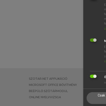
E
m
f
m
f
↓
M
E
f
s
↓
Ö
SZOTAR.NET APPLIKÁCIÓ
EGYÉNI FEL
H
MICROSOFT OFFICE BŐVÍTMÉNY
TANULÓKNA
BEÉPÜLŐ SZÓTÁRMODUL
OKTATÁSI I
Csak 
ONLINE NYELVVIZSGA
VÁLLALATI 