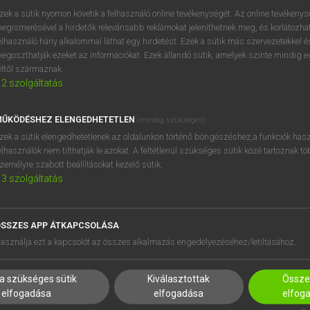
próbaverziójának elindítás
zek a sütik nyomon követik a felhasználó online tevékenységét. Az online tevékeny
BELÉPÉS
regisztrálok és
belépek
.
egismerésével a hirdetők relevánsabb reklámokat jeleníthetnek meg, és korlátozhat
elhasználó hány alkalommal láthat egy hirdetést. Ezek a sütik más szervezetekkel és
egoszthatják ezeket az információkat. Ezek állandó sütik, amelyek szinte mindig 
REGISZTRÁCIÓ
éltől származnak.
2
szolgáltatás
ŰKÖDÉSHEZ ELENGEDHETETLEN
(mindig szükséges)
zek a sütik elengedhetetlenek az oldalunkon történő böngészéshez,a funkciók hasz
elhasználók nem tilthatják le azokat. A feltétlenül szükséges sütik közé tartoznak t
zemélyre szabott beállításokat kezelő sütik.
3
szolgáltatás
SSZES APP ÁTKAPCSOLÁSA
HASZNÁLÓKNAK
SÚGÓ
asználja ezt a kapcsolót az összes alkalmazás engedélyezéséhez/letiltásához.
K
RÓLUNK
NTÉZMÉNYEKNEK
ELÉRHETŐSÉG
a szükséges sütik
Kiválasztottak
Összes
MEGOLDÁSOK
SÜTI BEÁLLÍTÁSOK
elfogadása
elfogadása
elfog