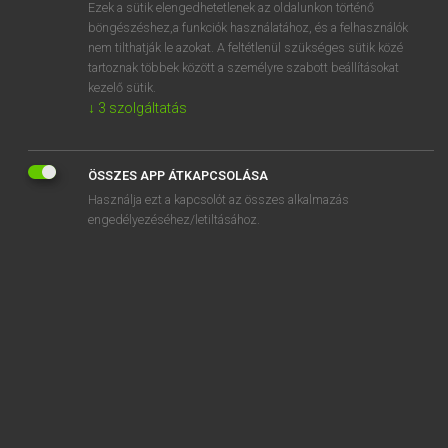
Ezek a sütik elengedhetetlenek az oldalunkon történő
böngészéshez,a funkciók használatához, és a felhasználók
nem tilthatják le azokat. A feltétlenül szükséges sütik közé
Lázár A. Péter, Varga György
tartoznak többek között a személyre szabott beállításokat
MAGYAR−ANGOL EGYETEMES NAGYSZÓTÁR
kezelő sütik.
↓
3
szolgáltatás
Kapcsolódó anyagok
igazoltatás
ÖSSZES APP ÁTKAPCSOLÁSA
igazolvány
Használja ezt a kapcsolót az összes alkalmazás
igazolványkép
engedélyezéséhez/letiltásához.
igazolványkép-automata
igazság
igazságérték
igazságérzet
igazságfeltétel
igazságkritérium