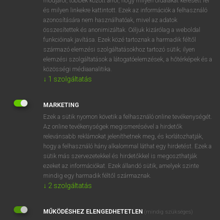
módjáról, többek között arról, hogy milyen oldalakat keresett fel
és milyen linkekre kattintott. Ezek az információk a felhasználó
VAN ELŐFIZETÉSED?
azonosítására nem használhatóak, mivel az adatok
összesítettek és anonimizáltak. Céljuk kizárólag a weboldal
Van előfizetésem a teljes szócikk megtekintéséhez.
funkcióinak javítása. Ezek közé tartoznak a harmadik féltől
származó elemzési szolgáltatásokhoz tartozó sütik; ilyen
BELÉPÉS
elemzési szolgáltatások a látogatóelemzések, a hőtérképek és a
közösségi médiaanalitika.
↓
1
szolgáltatás
MARKETING
Ezek a sütik nyomon követik a felhasználó online tevékenységét.
Az online tevékenységek megismerésével a hirdetők
NINCS ELŐFIZETÉSED?
relevánsabb reklámokat jeleníthetnek meg, és korlátozhatják,
Nincs regisztrációm és előfizetésem. A szótár 2 órás,
hogy a felhasználó hány alkalommal láthat egy hirdetést. Ezek a
díjmentes próbaverziójának elindításához regisztrálok és
sütik más szervezetekkel és hirdetőkkel is megoszthatják
belépek
.
ezeket az információkat. Ezek állandó sütik, amelyek szinte
mindig egy harmadik féltől származnak.
↓
2
szolgáltatás
REGISZTRÁCIÓ
MŰKÖDÉSHEZ ELENGEDHETETLEN
(mindig szükséges)