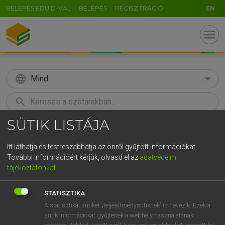
BELÉPÉS EDUID-VAL
BELÉPÉS
REGISZTRÁCIÓ
EN
menu
language
Mind
search
GR
SÜTIK LISTÁJA
KERESÉS
5
6
7
8
9
ö
ü
ó
Itt láthatja és testreszabhatja az önről gyűjtött információkat.
r
t
z
u
i
o
p
ő
ú
További információért kérjük, olvasd el az
adatvédelmi
LÁZÁR A. PÉTER, VARGA GYÖRGY
tájékoztatónkat
.
g
h
j
k
l
é
á
ű
Ω
Magyar−angol egyetemes nagyszótár
v
b
n
m
,
.
-
AltGr
STATISZTIKA
A statisztikai sütiket „teljesítménysütiknek” is nevezik. Ezek a
sütik információkat gyűjtenek a webhely használatának