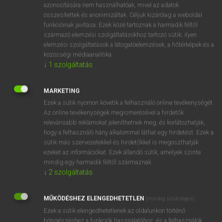
azonosítására nem használhatóak, mivel az adatok
fn
adjudication
megítélés
összesítettek és anonimizáltak. Céljuk kizárólag a weboldal
funkcióinak javítása. Ezek közé tartoznak a harmadik féltől
odaítélés
származó elemzési szolgáltatásokhoz tartozó sütik; ilyen
bírói ítélet
elemzési szolgáltatások a látogatóelemzések, a hőtérképek és a
közösségi médiaanalitika.
↓
1
szolgáltatás
⚲ adjudication
keresése szótárainkban
MARKETING
Ezek a sütik nyomon követik a felhasználó online tevékenységét.
Az online tevékenységek megismerésével a hirdetők
relevánsabb reklámokat jeleníthetnek meg, és korlátozhatják,
DÍJMENTES ANGOL SZÓTÁR
hogy a felhasználó hány alkalommal láthat egy hirdetést. Ezek a
sütik más szervezetekkel és hirdetőkkel is megoszthatják
adjourn
ezeket az információkat. Ezek állandó sütik, amelyek szinte
mindig egy harmadik féltől származnak.
adjournment
↓
2
szolgáltatás
adjudge
adjudicate
MŰKÖDÉSHEZ ELENGEDHETETLEN
(mindig szükséges)
Ezek a sütik elengedhetetlenek az oldalunkon történő
adjudication
böngészéshez,a funkciók használatához, és a felhasználók