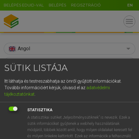
BELÉPÉS EDUID-VAL
BELÉPÉS
REGISZTRÁCIÓ
EN
menu
Angol
search
SÜTIK LISTÁJA
GR
KERESÉS
Itt láthatja és testreszabhatja az önről gyűjtött információkat.
5
6
7
8
9
ö
ü
ó
További információért kérjük, olvasd el az
adatvédelmi
TALÁLATOK
160 ms (55 db)
tájékoztatónkat
.
r
t
z
u
i
o
p
ő
ú
adjudication
adjudication
g
h
j
k
l
é
á
ű
Ω
STATISZTIKA
Díjmentes angol szótár
Angol−magyar egyetemes nagyszótár
A statisztikai sütiket „teljesítménysütiknek” is nevezik. Ezek a
v
b
n
m
,
.
-
AltGr
sütik információkat gyűjtenek a webhely használatának
módjáról, többek között arról, hogy milyen oldalakat keresett fel
Díjmentes angol szótár
arrow_forward_ios
és milyen linkekre kattintott. Ezek az információk a felhasználó