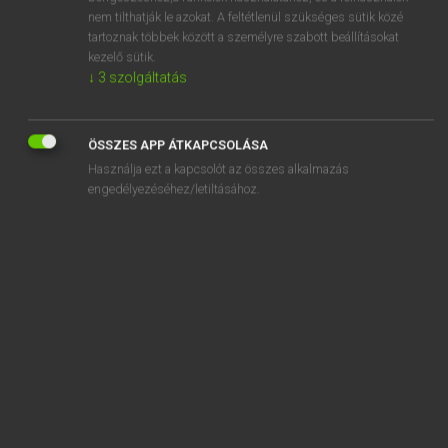
adjudicator
nem tilthatják le azokat. A feltétlenül szükséges sütik közé
tartoznak többek között a személyre szabott beállításokat
adjunct
kezelő sütik.
adjunktus
↓
3
szolgáltatás
adjure
ÖSSZES APP ÁTKAPCSOLÁSA
Használja ezt a kapcsolót az összes alkalmazás
engedélyezéséhez/letiltásához.
SZOTAR.NET APPLIKÁCIÓ
MICROSOFT OFFICE BŐVÍTMÉNY
BEÉPÜLŐ SZÓTÁRMODUL
ONLINE NYELVVIZSGA
EGYÉNI FELHASZNÁLÓKNAK
TANULÓKNAK
OKTATÁSI INTÉZMÉNYEKNEK
VÁLLALATI MEGOLDÁSOK