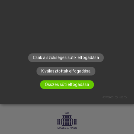
SÚGÓ
RÓLUNK
ELÉRHETŐSÉG
SÜTI BEÁLLÍTÁSOK
IRATKOZZ FEL HÍRLEVELÜNKRE!
Csak a szükséges sütik elfogadása
Kiválasztottak elfogadása
Összes süti elfogadása
Powered by Klaro!
LICENCSZERZŐDÉS
ADATVÉDELEM