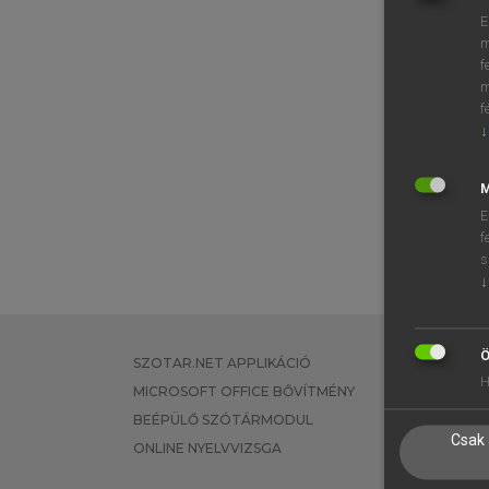
E
m
f
m
f
↓
M
E
f
s
↓
Ö
SZOTAR.NET APPLIKÁCIÓ
EGYÉNI FEL
H
MICROSOFT OFFICE BŐVÍTMÉNY
TANULÓKNA
BEÉPÜLŐ SZÓTÁRMODUL
OKTATÁSI I
Csak 
ONLINE NYELVVIZSGA
VÁLLALATI 