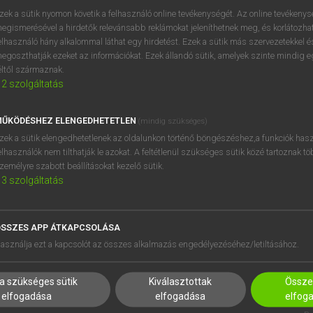
zek a sütik nyomon követik a felhasználó online tevékenységét. Az online tevékeny
egismerésével a hirdetők relevánsabb reklámokat jeleníthetnek meg, és korlátozhat
elhasználó hány alkalommal láthat egy hirdetést. Ezek a sütik más szervezetekkel és
egoszthatják ezeket az információkat. Ezek állandó sütik, amelyek szinte mindig 
éltől származnak.
2
szolgáltatás
ŰKÖDÉSHEZ ELENGEDHETETLEN
(mindig szükséges)
zek a sütik elengedhetetlenek az oldalunkon történő böngészéshez,a funkciók hasz
elhasználók nem tilthatják le azokat. A feltétlenül szükséges sütik közé tartoznak t
zemélyre szabott beállításokat kezelő sütik.
3
szolgáltatás
SSZES APP ÁTKAPCSOLÁSA
HASZNÁLÓKNAK
SÚGÓ
asználja ezt a kapcsolót az összes alkalmazás engedélyezéséhez/letiltásához.
K
RÓLUNK
NTÉZMÉNYEKNEK
ELÉRHETŐSÉG
a szükséges sütik
Kiválasztottak
Összes
MEGOLDÁSOK
SÜTI BEÁLLÍTÁSOK
elfogadása
elfogadása
elfog