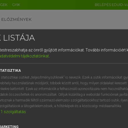
ÉGEK
GYIK
BELÉPÉS EDUID-V
ELŐZMÉNYEK
 LISTÁJA
és testreszabhatja az önről gyűjtött információkat.
További információért k
HU
DE
CN
FR
ES
IT
NL
RU
GR
adatvédelmi tájékoztatónkat
.
entes angol szótár
1
2
3
4
5
6
7
8
9
TATISZTIKA
ige
icate
megítél
q
w
e
r
t
z
u
i
 statisztikai sütiket „teljesítménysütiknek” is nevezik. Ezek a sütik információkat gy
bíráskodik
ebhely használatának módjáról, többek között arról, hogy milyen oldalakat keresett 
a
s
d
f
g
h
j
k
l
é
inkekre kattintott. Ezek az információk a felhasználó azonosítására nem használható
ítélkezik
datok összesítettek és anonimizáltak. Céljuk kizárólag a weboldal funkcióinak javít
í
y
x
c
v
b
n
m
,
.
artoznak a harmadik féltől származó elemzési szolgáltatásokhoz tartozó sütik; ilye
zolgáltatások a látogatóelemzések, a hőtérképek és a közösségi médiaanalitika.
1
szolgáltatás
udicate
keresése szótárainkban
MARKETING