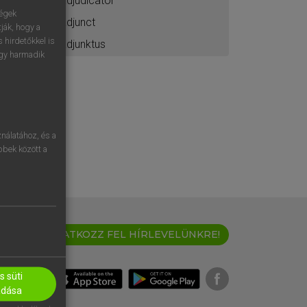
adjudicator
ségek
adjunct
ják, hogy a
 hirdetőkkel is
adjunktus
egy harmadik
nálatához, és a
öbbek között a
IRATKOZZ FEL HÍRLEVELÜNKRE!
 süti
adása