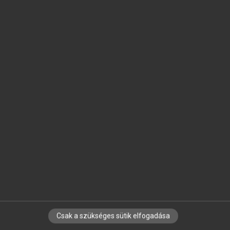
SZOTAR.NET APPLIKÁCIÓ
MICROSOFT OFFICE BŐVÍTMÉNY
BEÉPÜLŐ SZÓTÁRMODUL
ONLINE NYELVVIZSGA
EGYÉNI FELHASZNÁLÓKNAK
TANULÓKNAK
OKTATÁSI INTÉZMÉNYEKNEK
VÁLLALATI MEGOLDÁSOK
SÚGÓ
RÓLUNK
ELÉRHETŐSÉG
SÜTI BEÁLLÍTÁSOK
Csak a szükséges sütik elfogadása
IRATKOZZ FEL HÍRLEVELÜNKRE!