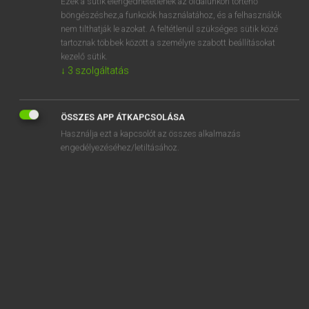
Ezek a sütik elengedhetetlenek az oldalunkon történő
böngészéshez,a funkciók használatához, és a felhasználók
EURÓPAI UNIÓS TERMINOLÓGIAI SZÓTÁR
nem tilthatják le azokat. A feltétlenül szükséges sütik közé
Kapcsolódó anyagok
tartoznak többek között a személyre szabott beállításokat
kezelő sütik.
kamatszelvény nélküli kötvény
↓
3
szolgáltatás
kamatszint
kamattámogatás
ÖSSZES APP ÁTKAPCSOLÁSA
Használja ezt a kapcsolót az összes alkalmazás
kamattámogatás
engedélyezéséhez/letiltásához.
kamattender
kamatügyletek
kamatváltozó
kamatvárakozások
Kambodscha