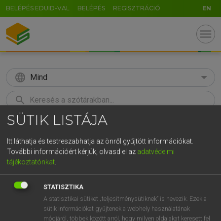
BELÉPÉS EDUID-VAL
BELÉPÉS
REGISZTRÁCIÓ
EN
menu
language
Mind
search
SÜTIK LISTÁJA
GR
KERESÉS
5
6
7
8
9
ö
ü
ó
Itt láthatja és testreszabhatja az önről gyűjtött információkat.
További információért kérjük, olvasd el az
adatvédelmi
r
t
z
u
i
o
p
ő
ú
Európai uniós terminológiai szótár
tájékoztatónkat
.
g
h
j
k
l
é
á
ű
Ω
STATISZTIKA
v
b
n
m
,
.
-
AltGr
A statisztikai sütiket „teljesítménysütiknek” is nevezik. Ezek a
sütik információkat gyűjtenek a webhely használatának
módjáról, többek között arról, hogy milyen oldalakat keresett fel