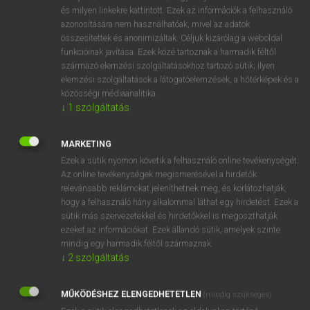
VAN ELŐFIZETÉSED?
és milyen linkekre kattintott. Ezek az információk a felhasználó
azonosítására nem használhatóak, mivel az adatok
Van előfizetésem a teljes szócikk megtekintéséhez.
összesítettek és anonimizáltak. Céljuk kizárólag a weboldal
funkcióinak javítása. Ezek közé tartoznak a harmadik féltől
BELÉPÉS
származó elemzési szolgáltatásokhoz tartozó sütik; ilyen
elemzési szolgáltatások a látogatóelemzések, a hőtérképek és a
közösségi médiaanalitika.
↓
1
szolgáltatás
MARKETING
Ezek a sütik nyomon követik a felhasználó online tevékenységét.
NINCS ELŐFIZETÉSED?
Az online tevékenységek megismerésével a hirdetők
Nincs regisztrációm és előfizetésem. A szótár 2 órás,
relevánsabb reklámokat jeleníthetnek meg, és korlátozhatják,
díjmentes próbaverziójának elindításához regisztrálok és
hogy a felhasználó hány alkalommal láthat egy hirdetést. Ezek a
sütik más szervezetekkel és hirdetőkkel is megoszthatják
belépek
.
ezeket az információkat. Ezek állandó sütik, amelyek szinte
mindig egy harmadik féltől származnak.
REGISZTRÁCIÓ
↓
2
szolgáltatás
MŰKÖDÉSHEZ ELENGEDHETETLEN
(mindig szükséges)