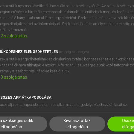
zek a sütik nyomon követik a felhasználó online tevékenységét. Az online tevékeny
egismerésével a hirdetők relevánsabb reklámokat jeleníthetnek meg, és korlátozhat
elhasználó hány alkalommal láthat egy hirdetést. Ezek a sütik más szervezetekkel és
egoszthatják ezeket az információkat. Ezek állandó sütik, amelyek szinte mindig 
éltől származnak.
2
szolgáltatás
ŰKÖDÉSHEZ ELENGEDHETETLEN
(mindig szükséges)
zek a sütik elengedhetetlenek az oldalunkon történő böngészéshez,a funkciók hasz
elhasználók nem tilthatják le azokat. A feltétlenül szükséges sütik közé tartoznak t
zemélyre szabott beállításokat kezelő sütik.
3
szolgáltatás
SSZES APP ÁTKAPCSOLÁSA
HASZNÁLÓKNAK
SÚGÓ
asználja ezt a kapcsolót az összes alkalmazás engedélyezéséhez/letiltásához.
K
RÓLUNK
NTÉZMÉNYEKNEK
ELÉRHETŐSÉG
a szükséges sütik
Kiválasztottak
Összes
MEGOLDÁSOK
SÜTI BEÁLLÍTÁSOK
elfogadása
elfogadása
elfog