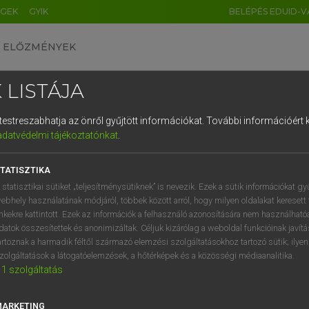
ÉGEK
GYIK
BELÉPÉS EDUID-V
ELŐZMÉNYEK
 LISTÁJA
és testreszabhatja az önről gyűjtött információkat.
További információért k
HU
DE
CN
FR
ES
IT
NL
RU
GR
adatvédelmi tájékoztatónkat
.
entes angol szótár
1
2
3
4
5
6
7
8
9
TATISZTIKA
mn
ct
járulékos
q
w
e
r
t
z
u
i
 statisztikai sütiket „teljesítménysütiknek” is nevezik. Ezek a sütik információkat gy
mellékes
ebhely használatának módjáról, többek között arról, hogy milyen oldalakat keresett 
a
s
d
f
g
h
j
k
l
é
inkekre kattintott. Ezek az információk a felhasználó azonosítására nem használható
kísérő
datok összesítettek és anonimizáltak. Céljuk kizárólag a weboldal funkcióinak javít
fn
(nyelvtani) bővítmény
í
y
x
c
v
b
n
m
,
.
artoznak a harmadik féltől származó elemzési szolgáltatásokhoz tartozó sütik; ilye
zolgáltatások a látogatóelemzések, a hőtérképek és a közösségi médiaanalitika.
1
szolgáltatás
unct
keresése szótárainkban
MARKETING