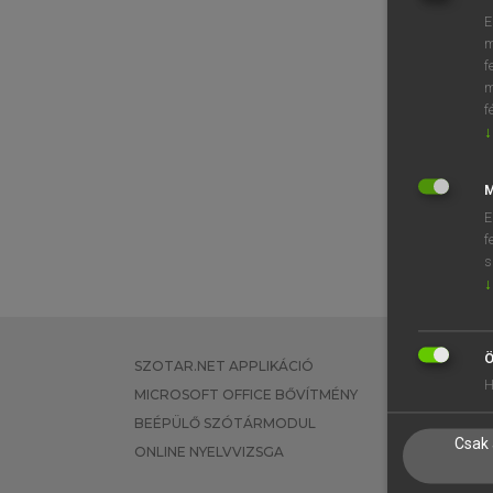
E
m
f
m
f
↓
M
E
f
s
↓
Ö
SZOTAR.NET APPLIKÁCIÓ
EGYÉNI FEL
H
MICROSOFT OFFICE BŐVÍTMÉNY
TANULÓKNA
BEÉPÜLŐ SZÓTÁRMODUL
OKTATÁSI I
Csak 
ONLINE NYELVVIZSGA
VÁLLALATI 