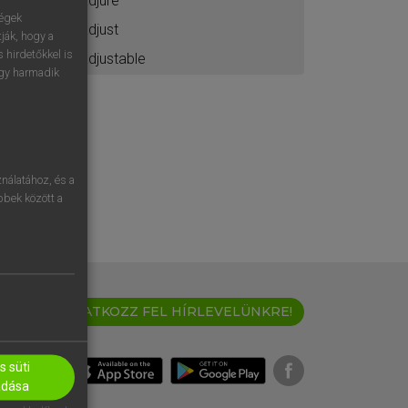
adjure
ségek
adjust
ják, hogy a
 hirdetőkkel is
adjustable
egy harmadik
nálatához, és a
öbbek között a
IRATKOZZ FEL HÍRLEVELÜNKRE!
 süti
adása