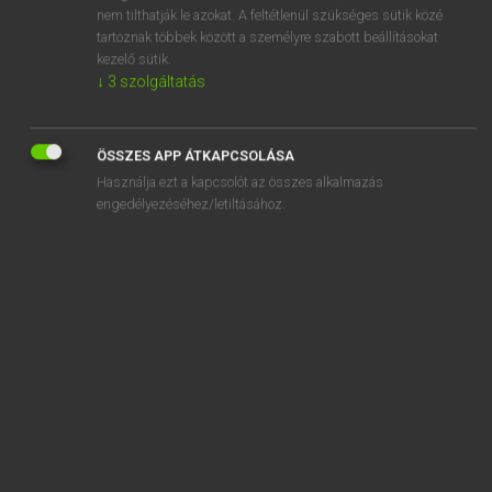
addig
nem tilthatják le azokat. A feltétlenül szükséges sütik közé
tartoznak többek között a személyre szabott beállításokat
addigi
kezelő sütik.
↓
3
szolgáltatás
addigra
ÖSSZES APP ÁTKAPCSOLÁSA
Használja ezt a kapcsolót az összes alkalmazás
engedélyezéséhez/letiltásához.
SZOTAR.NET APPLIKÁCIÓ
MICROSOFT OFFICE BŐVÍTMÉNY
BEÉPÜLŐ SZÓTÁRMODUL
ONLINE NYELVVIZSGA
EGYÉNI FELHASZNÁLÓKNAK
TANULÓKNAK
OKTATÁSI INTÉZMÉNYEKNEK
VÁLLALATI MEGOLDÁSOK