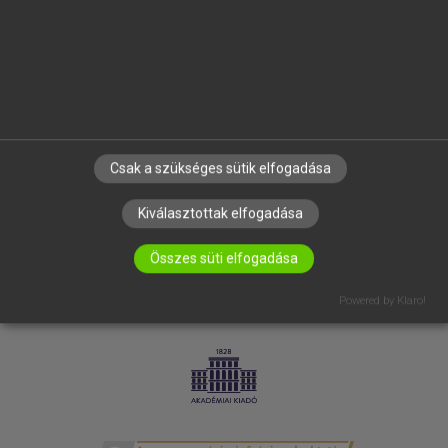
SÚGÓ
RÓLUNK
ELÉRHETŐSÉG
SÜTI BEÁLLÍTÁSOK
IRATKOZZ FEL HÍRLEVELÜNKRE!
Csak a szükséges sütik elfogadása
Kiválasztottak elfogadása
Összes süti elfogadása
Powered by Klaro!
LICENCSZERZŐDÉS
ADATVÉDELEM