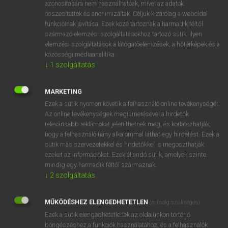
azonosítására nem használhatóak, mivel az adatok
fn
addiction
függőség
összesítettek és anonimizáltak. Céljuk kizárólag a weboldal
funkcióinak javítása. Ezek közé tartoznak a harmadik féltől
függés
származó elemzési szolgáltatásokhoz tartozó sütik; ilyen
elemzési szolgáltatások a látogatóelemzések, a hőtérképek és a
közösségi médiaanalitika.
↓
1
szolgáltatás
⚲ addiction
keresése szótárainkban
MARKETING
Ezek a sütik nyomon követik a felhasználó online tevékenységét.
Az online tevékenységek megismerésével a hirdetők
DÍJMENTES ANGOL SZÓTÁR
relevánsabb reklámokat jeleníthetnek meg, és korlátozhatják,
hogy a felhasználó hány alkalommal láthat egy hirdetést. Ezek a
add
sütik más szervezetekkel és hirdetőkkel is megoszthatják
addendum
ezeket az információkat. Ezek állandó sütik, amelyek szinte
mindig egy harmadik féltől származnak.
adder
↓
2
szolgáltatás
addict
MŰKÖDÉSHEZ ELENGEDHETETLEN
addiction
(mindig szükséges)
Ezek a sütik elengedhetetlenek az oldalunkon történő
addictive
böngészéshez,a funkciók használatához, és a felhasználók