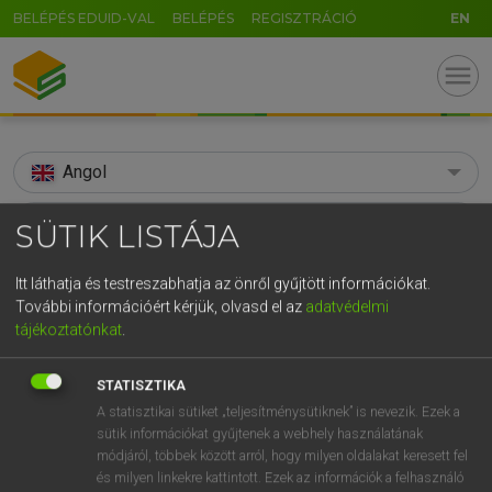
BELÉPÉS EDUID-VAL
BELÉPÉS
REGISZTRÁCIÓ
EN
menu
Angol
search
SÜTIK LISTÁJA
GR
KERESÉS
Itt láthatja és testreszabhatja az önről gyűjtött információkat.
5
6
7
8
9
ö
ü
ó
További információért kérjük, olvasd el az
adatvédelmi
TALÁLATOK
153 ms (103 db)
tájékoztatónkat
.
r
t
z
u
i
o
p
ő
ú
addiction
addiction
STATISZTIKA
g
h
j
k
l
é
á
ű
Ω
Díjmentes angol szótár
Angol−magyar egyetemes nagyszótár
A statisztikai sütiket „teljesítménysütiknek” is nevezik. Ezek a
v
b
n
m
,
.
-
AltGr
sütik információkat gyűjtenek a webhely használatának
módjáról, többek között arról, hogy milyen oldalakat keresett fel
Díjmentes angol szótár
arrow_forward_ios
és milyen linkekre kattintott. Ezek az információk a felhasználó