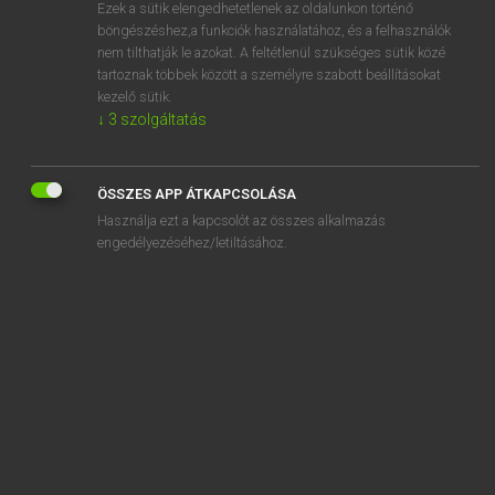
Ezek a sütik elengedhetetlenek az oldalunkon történő
böngészéshez,a funkciók használatához, és a felhasználók
nem tilthatják le azokat. A feltétlenül szükséges sütik közé
Magay Tamás
tartoznak többek között a személyre szabott beállításokat
ANGOL−MAGYAR SZÓTÁR
kezelő sütik.
↓
3
szolgáltatás
Kapcsolódó anyagok
albuminuria
ÖSSZES APP ÁTKAPCSOLÁSA
Albuquerque
Használja ezt a kapcsolót az összes alkalmazás
alchemist
engedélyezéséhez/letiltásához.
alchemy
alcohol
alcoholic
Alcoholics Anonymous
alcoholism
alcopop