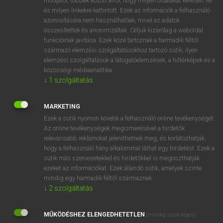
módjáról, többek között arról, hogy milyen oldalakat keresett fel
és milyen linkekre kattintott. Ezek az információk a felhasználó
VAN ELŐFIZETÉSED?
azonosítására nem használhatóak, mivel az adatok
összesítettek és anonimizáltak. Céljuk kizárólag a weboldal
Van előfizetésem a teljes szócikk megtekintéséhez.
funkcióinak javítása. Ezek közé tartoznak a harmadik féltől
származó elemzési szolgáltatásokhoz tartozó sütik; ilyen
BELÉPÉS
elemzési szolgáltatások a látogatóelemzések, a hőtérképek és a
közösségi médiaanalitika.
↓
1
szolgáltatás
MARKETING
Ezek a sütik nyomon követik a felhasználó online tevékenységét.
Az online tevékenységek megismerésével a hirdetők
NINCS ELŐFIZETÉSED?
relevánsabb reklámokat jeleníthetnek meg, és korlátozhatják,
Nincs regisztrációm és előfizetésem. A szótár 2 órás,
hogy a felhasználó hány alkalommal láthat egy hirdetést. Ezek a
díjmentes próbaverziójának elindításához regisztrálok és
sütik más szervezetekkel és hirdetőkkel is megoszthatják
belépek
.
ezeket az információkat. Ezek állandó sütik, amelyek szinte
mindig egy harmadik féltől származnak.
↓
2
szolgáltatás
REGISZTRÁCIÓ
MŰKÖDÉSHEZ ELENGEDHETETLEN
(mindig szükséges)