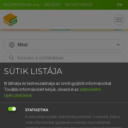
BELÉPÉS EDUID-VAL
BELÉPÉS
REGISZTRÁCIÓ
EN
menu
language
Mind
search
SÜTIK LISTÁJA
GR
KERESÉS
5
6
7
8
9
ö
ü
ó
Itt láthatja és testreszabhatja az önről gyűjtött információkat.
További információért kérjük, olvasd el az
adatvédelmi
r
t
z
u
i
o
p
ő
ú
MAGAY TAMÁS
tájékoztatónkat
.
Angol−magyar szótár
g
h
j
k
l
é
á
ű
Ω
STATISZTIKA
v
b
n
m
,
.
-
AltGr
A statisztikai sütiket „teljesítménysütiknek” is nevezik. Ezek a
sütik információkat gyűjtenek a webhely használatának