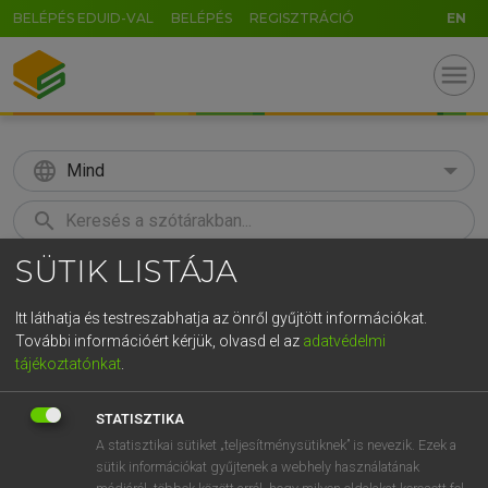
BELÉPÉS EDUID-VAL
BELÉPÉS
REGISZTRÁCIÓ
EN
menu
language
Mind
search
SÜTIK LISTÁJA
GR
KERESÉS
5
6
7
8
9
ö
ü
ó
Itt láthatja és testreszabhatja az önről gyűjtött információkat.
További információért kérjük, olvasd el az
adatvédelmi
r
t
z
u
i
o
p
ő
ú
LÁZÁR A. PÉTER, VARGA GYÖRGY
tájékoztatónkat
.
Angol−magyar egyetemes nagyszótár
g
h
j
k
l
é
á
ű
Ω
STATISZTIKA
v
b
n
m
,
.
-
AltGr
A statisztikai sütiket „teljesítménysütiknek” is nevezik. Ezek a
sütik információkat gyűjtenek a webhely használatának