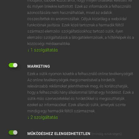
módjáról, többek között arról, hogy milyen oldalakat keresett fel
és milyen linkekre kattintott. Ezek az információk a felhasználó
VAN ELŐFIZETÉSED?
azonosítására nem használhatóak, mivel az adatok
összesítettek és anonimizáltak. Céljuk kizárólag a weboldal
Van előfizetésem a teljes szócikk megtekintéséhez.
funkcióinak javítása. Ezek közé tartoznak a harmadik féltől
származó elemzési szolgáltatásokhoz tartozó sütik; ilyen
BELÉPÉS
elemzési szolgáltatások a látogatóelemzések, a hőtérképek és a
közösségi médiaanalitika.
↓
1
szolgáltatás
MARKETING
Ezek a sütik nyomon követik a felhasználó online tevékenységét.
Az online tevékenységek megismerésével a hirdetők
NINCS ELŐFIZETÉSED?
relevánsabb reklámokat jeleníthetnek meg, és korlátozhatják,
Nincs regisztrációm és előfizetésem. A szótár 2 órás,
hogy a felhasználó hány alkalommal láthat egy hirdetést. Ezek a
díjmentes próbaverziójának elindításához regisztrálok és
sütik más szervezetekkel és hirdetőkkel is megoszthatják
belépek
.
ezeket az információkat. Ezek állandó sütik, amelyek szinte
mindig egy harmadik féltől származnak.
↓
2
szolgáltatás
REGISZTRÁCIÓ
MŰKÖDÉSHEZ ELENGEDHETETLEN
(mindig szükséges)