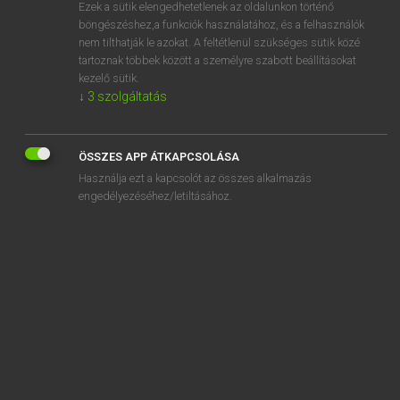
Ezek a sütik elengedhetetlenek az oldalunkon történő
böngészéshez,a funkciók használatához, és a felhasználók
nem tilthatják le azokat. A feltétlenül szükséges sütik közé
Lázár A. Péter, Varga György
tartoznak többek között a személyre szabott beállításokat
ANGOL−MAGYAR EGYETEMES NAGYSZÓTÁR
kezelő sütik.
↓
3
szolgáltatás
Kapcsolódó anyagok
addend
ÖSSZES APP ÁTKAPCSOLÁSA
addendum
Használja ezt a kapcsolót az összes alkalmazás
adder
engedélyezéséhez/letiltásához.
adder's tongue
addict
addiction
addictionologist
addictionology
addictive