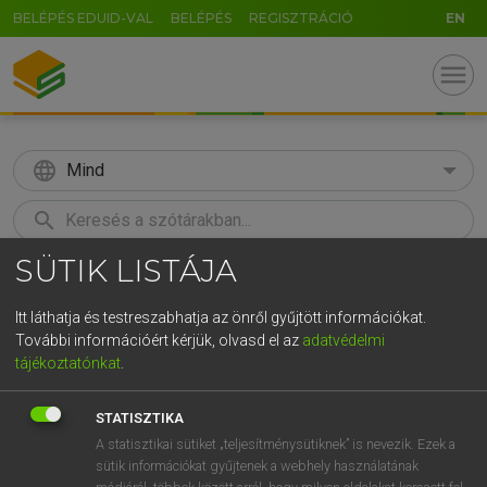
BELÉPÉS EDUID-VAL
BELÉPÉS
REGISZTRÁCIÓ
EN
menu
language
Mind
search
SÜTIK LISTÁJA
GR
KERESÉS
5
6
7
8
9
ö
ü
ó
Itt láthatja és testreszabhatja az önről gyűjtött információkat.
További információért kérjük, olvasd el az
adatvédelmi
r
t
z
u
i
o
p
ő
ú
MAGAY TAMÁS
tájékoztatónkat
.
Magyar−angol szótár
g
h
j
k
l
é
á
ű
Ω
STATISZTIKA
v
b
n
m
,
.
-
AltGr
A statisztikai sütiket „teljesítménysütiknek” is nevezik. Ezek a
sütik információkat gyűjtenek a webhely használatának