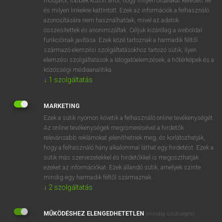
módjáról, többek között arról, hogy milyen oldalakat keresett fel
és milyen linkekre kattintott. Ezek az információk a felhasználó
VAN ELŐFIZETÉSED?
azonosítására nem használhatóak, mivel az adatok
összesítettek és anonimizáltak. Céljuk kizárólag a weboldal
Van előfizetésem a teljes szócikk megtekintéséhez.
funkcióinak javítása. Ezek közé tartoznak a harmadik féltől
származó elemzési szolgáltatásokhoz tartozó sütik; ilyen
BELÉPÉS
elemzési szolgáltatások a látogatóelemzések, a hőtérképek és a
közösségi médiaanalitika.
↓
1
szolgáltatás
MARKETING
Ezek a sütik nyomon követik a felhasználó online tevékenységét.
Az online tevékenységek megismerésével a hirdetők
NINCS ELŐFIZETÉSED?
relevánsabb reklámokat jeleníthetnek meg, és korlátozhatják,
Nincs regisztrációm és előfizetésem. A szótár 2 órás,
hogy a felhasználó hány alkalommal láthat egy hirdetést. Ezek a
díjmentes próbaverziójának elindításához regisztrálok és
sütik más szervezetekkel és hirdetőkkel is megoszthatják
belépek
.
ezeket az információkat. Ezek állandó sütik, amelyek szinte
mindig egy harmadik féltől származnak.
↓
2
szolgáltatás
REGISZTRÁCIÓ
MŰKÖDÉSHEZ ELENGEDHETETLEN
(mindig szükséges)