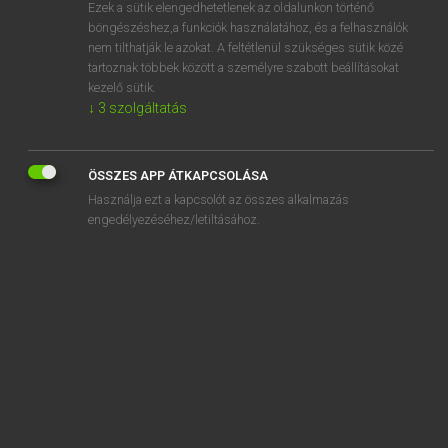
Ezek a sütik elengedhetetlenek az oldalunkon történő
böngészéshez,a funkciók használatához, és a felhasználók
nem tilthatják le azokat. A feltétlenül szükséges sütik közé
Magay Tamás
tartoznak többek között a személyre szabott beállításokat
MAGYAR−ANGOL SZÓTÁR
kezelő sütik.
↓
3
szolgáltatás
Kapcsolódó anyagok
függetlenít
ÖSSZES APP ÁTKAPCSOLÁSA
függetlenség
Használja ezt a kapcsolót az összes alkalmazás
függetlenségi
engedélyezéséhez/letiltásához.
függetlenül
függő
-függő
függőágy
függőfolyosó
függőhíd