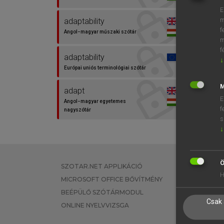
E
m
adaptability
f
Angol−magyar műszaki szótár
m
f
adaptability
↓
Európai uniós terminológiai szótár
M
adapt
E
Angol−magyar egyetemes
f
nagyszótár
s
↓
adapt
Angol−magyar szótár
Ö
SZOTAR.NET APPLIKÁCIÓ
EGYÉNI FEL
adaptable
H
MICROSOFT OFFICE BŐVÍTMÉNY
TANULÓKNA
Angol−magyar egyetemes
nagyszótár
BEÉPÜLŐ SZÓTÁRMODUL
OKTATÁSI I
Csak 
ONLINE NYELVVIZSGA
VÁLLALATI 
adaptáció
Magyar−angol egyetemes