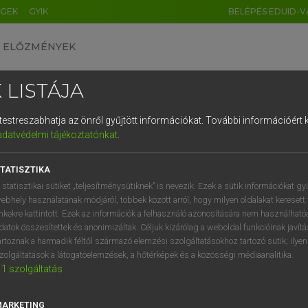
ÉGEK
GYIK
BELÉPÉS EDUID-V
ELŐZMÉNYEK
 LISTÁJA
és testreszabhatja az önről gyűjtött információkat.
További információért k
HU
DE
CN
FR
ES
IT
NL
RU
GR
adatvédelmi tájékoztatónkat
.
entes angol szótár
1
2
3
4
5
6
7
8
9
TATISZTIKA
fn
bility
alkalmazhatóság
q
w
e
r
t
z
u
i
 statisztikai sütiket „teljesítménysütiknek” is nevezik. Ezek a sütik információkat gy
rugalmasság
ebhely használatának módjáról, többek között arról, hogy milyen oldalakat keresett 
a
s
d
f
g
h
j
k
l
é
inkekre kattintott. Ezek az információk a felhasználó azonosítására nem használható
alkalmazkodóképesség
datok összesítettek és anonimizáltak. Céljuk kizárólag a weboldal funkcióinak javít
hajlékonyság
í
y
x
c
v
b
n
m
,
.
artoznak a harmadik féltől származó elemzési szolgáltatásokhoz tartozó sütik; ilye
zolgáltatások a látogatóelemzések, a hőtérképek és a közösségi médiaanalitika.
1
szolgáltatás
tability
keresése szótárainkban
MARKETING