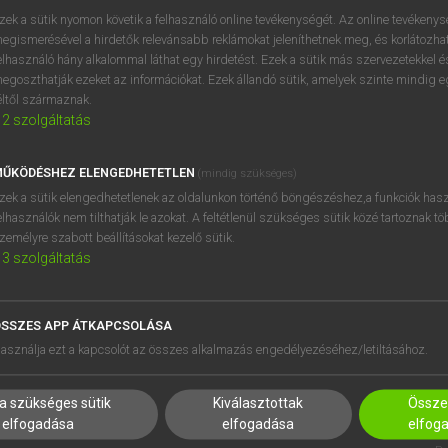
zek a sütik nyomon követik a felhasználó online tevékenységét. Az online tevékeny
egismerésével a hirdetők relevánsabb reklámokat jeleníthetnek meg, és korlátozhat
elhasználó hány alkalommal láthat egy hirdetést. Ezek a sütik más szervezetekkel és
egoszthatják ezeket az információkat. Ezek állandó sütik, amelyek szinte mindig 
éltől származnak.
2
szolgáltatás
ŰKÖDÉSHEZ ELENGEDHETETLEN
(mindig szükséges)
zek a sütik elengedhetetlenek az oldalunkon történő böngészéshez,a funkciók hasz
elhasználók nem tilthatják le azokat. A feltétlenül szükséges sütik közé tartoznak t
zemélyre szabott beállításokat kezelő sütik.
3
szolgáltatás
SSZES APP ÁTKAPCSOLÁSA
HASZNÁLÓKNAK
SÚGÓ
asználja ezt a kapcsolót az összes alkalmazás engedélyezéséhez/letiltásához.
K
RÓLUNK
NTÉZMÉNYEKNEK
ELÉRHETŐSÉG
a szükséges sütik
Kiválasztottak
Összes
MEGOLDÁSOK
SÜTI BEÁLLÍTÁSOK
elfogadása
elfogadása
elfog