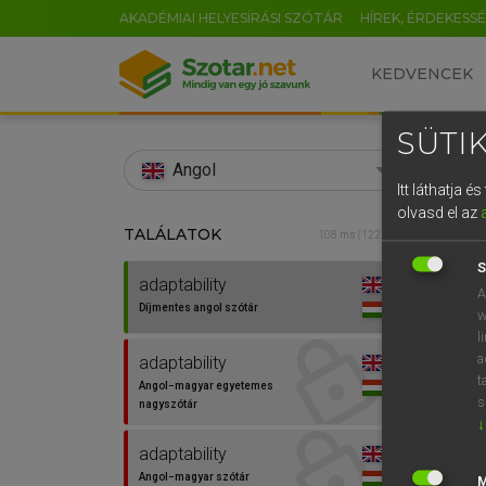
AKADÉMIAI HELYESÍRÁSI SZÓTÁR
HÍREK, ÉRDEKESS
KEDVENCEK
SÜTIK
search
Angol
Itt láthatja 
EN
olvasd el az
TALÁLATOK
Díjm
108 ms (122 db)
0
S
adaptability
adapta
A
Díjmentes angol szótár
w
l
a
adaptability
t
Angol−magyar egyetemes
s
nagyszótár
↓
adaptability
⚲ adap
Angol−magyar szótár