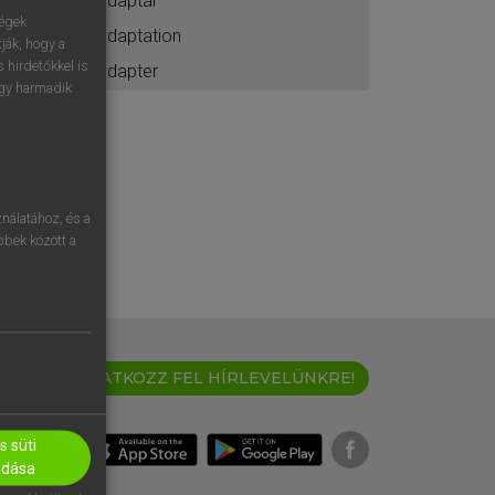
adaptál
ségek
adaptation
ják, hogy a
 hirdetőkkel is
adapter
egy harmadik
nálatához, és a
öbbek között a
IRATKOZZ FEL HÍRLEVELÜNKRE!
 süti
adása