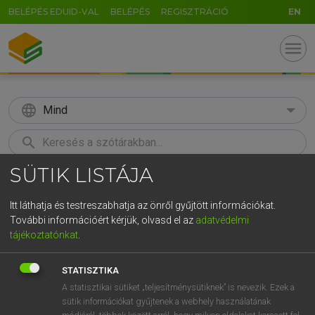
BELÉPÉS EDUID-VAL
BELÉPÉS
REGISZTRÁCIÓ
EN
menu
language
Mind
search
SÜTIK LISTÁJA
GR
KERESÉS
5
6
7
8
9
ö
ü
ó
Itt láthatja és testreszabhatja az önről gyűjtött információkat.
További információért kérjük, olvasd el az
adatvédelmi
r
t
z
u
i
o
p
ő
ú
MAGAY TAMÁS
tájékoztatónkat
.
Angol−magyar szótár
g
h
j
k
l
é
á
ű
Ω
STATISZTIKA
v
b
n
m
,
.
-
AltGr
A statisztikai sütiket „teljesítménysütiknek” is nevezik. Ezek a
sütik információkat gyűjtenek a webhely használatának