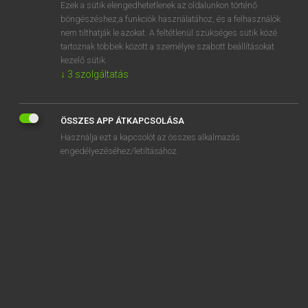
Ezek a sütik elengedhetetlenek az oldalunkon történő
böngészéshez,a funkciók használatához, és a felhasználók
nem tilthatják le azokat. A feltétlenül szükséges sütik közé
Magay Tamás
tartoznak többek között a személyre szabott beállításokat
ANGOL−MAGYAR SZÓTÁR
kezelő sütik.
↓
3
szolgáltatás
Kapcsolódó anyagok
Adalbert
ÖSSZES APP ÁTKAPCSOLÁSA
Adam
Használja ezt a kapcsolót az összes alkalmazás
adamant
engedélyezéséhez/letiltásához.
Adam’s apple
adapt
adaptability
adaptable
adaptation
adapted