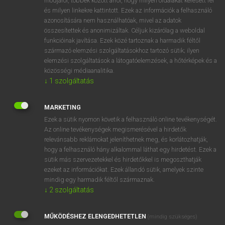
módjáról, többek között arról, hogy milyen oldalakat keresett fel
és milyen linkekre kattintott. Ezek az információk a felhasználó
VAN ELŐFIZETÉSED?
azonosítására nem használhatóak, mivel az adatok
összesítettek és anonimizáltak. Céljuk kizárólag a weboldal
Van előfizetésem a teljes szócikk megtekintéséhez.
funkcióinak javítása. Ezek közé tartoznak a harmadik féltől
származó elemzési szolgáltatásokhoz tartozó sütik; ilyen
BELÉPÉS
elemzési szolgáltatások a látogatóelemzések, a hőtérképek és a
közösségi médiaanalitika.
↓
1
szolgáltatás
MARKETING
Ezek a sütik nyomon követik a felhasználó online tevékenységét.
Az online tevékenységek megismerésével a hirdetők
NINCS ELŐFIZETÉSED?
relevánsabb reklámokat jeleníthetnek meg, és korlátozhatják,
Nincs regisztrációm és előfizetésem. A szótár 2 órás,
hogy a felhasználó hány alkalommal láthat egy hirdetést. Ezek a
díjmentes próbaverziójának elindításához regisztrálok és
sütik más szervezetekkel és hirdetőkkel is megoszthatják
belépek
.
ezeket az információkat. Ezek állandó sütik, amelyek szinte
mindig egy harmadik féltől származnak.
↓
2
szolgáltatás
REGISZTRÁCIÓ
MŰKÖDÉSHEZ ELENGEDHETETLEN
(mindig szükséges)