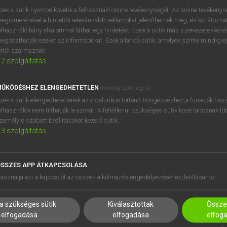
próbaverziójának elindítás
zek a sütik nyomon követik a felhasználó online tevékenységét. Az online tevékeny
BELÉPÉS
regisztrálok és
belépek
.
egismerésével a hirdetők relevánsabb reklámokat jeleníthetnek meg, és korlátozhat
elhasználó hány alkalommal láthat egy hirdetést. Ezek a sütik más szervezetekkel és
egoszthatják ezeket az információkat. Ezek állandó sütik, amelyek szinte mindig 
REGISZTRÁCIÓ
éltől származnak.
2
szolgáltatás
ŰKÖDÉSHEZ ELENGEDHETETLEN
(mindig szükséges)
zek a sütik elengedhetetlenek az oldalunkon történő böngészéshez,a funkciók hasz
elhasználók nem tilthatják le azokat. A feltétlenül szükséges sütik közé tartoznak t
zemélyre szabott beállításokat kezelő sütik.
3
szolgáltatás
SSZES APP ÁTKAPCSOLÁSA
HASZNÁLÓKNAK
SÚGÓ
asználja ezt a kapcsolót az összes alkalmazás engedélyezéséhez/letiltásához.
K
RÓLUNK
NTÉZMÉNYEKNEK
ELÉRHETŐSÉG
a szükséges sütik
Kiválasztottak
Összes
MEGOLDÁSOK
SÜTI BEÁLLÍTÁSOK
elfogadása
elfogadása
elfog