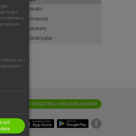
ához
ségek
színálló
ják, hogy a
szinapszis
 hirdetőkkel is
egy harmadik
színarany
színárnyalat
nálatához, és a
öbbek között a
IRATKOZZ FEL HÍRLEVELÜNKRE!
 süti
adása