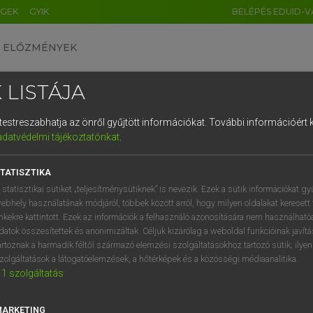
ÉGEK
GYIK
BELÉPÉS EDUID-V
ELŐZMÉNYEK
 LISTÁJA
és testreszabhatja az önről gyűjtött információkat.
További információért k
HU
DE
CN
FR
ES
IT
NL
RU
GR
adatvédelmi tájékoztatónkat
.
Y TAMÁS
1
2
3
4
5
6
7
8
9
ar−angol szótár
TATISZTIKA
q
w
e
r
t
z
u
i
 statisztikai sütiket „teljesítménysütiknek” is nevezik. Ezek a sütik információkat gy
ebhely használatának módjáról, többek között arról, hogy milyen oldalakat keresett 
a
s
d
f
g
h
j
k
l
é
inkekre kattintott. Ezek az információk a felhasználó azonosítására nem használható
datok összesítettek és anonimizáltak. Céljuk kizárólag a weboldal funkcióinak javít
í
y
x
c
v
b
n
m
,
.
artoznak a harmadik féltől származó elemzési szolgáltatásokhoz tartozó sütik; ilye
zolgáltatások a látogatóelemzések, a hőtérképek és a közösségi médiaanalitika.
VAN ELŐFIZETÉSED?
NINCS ELŐFIZETÉSED
1
szolgáltatás
előfizetésem a teljes szócikk
Nincs regisztrációm és előfiz
megtekintéséhez.
A szótár 2 órás, díjmente
MARKETING