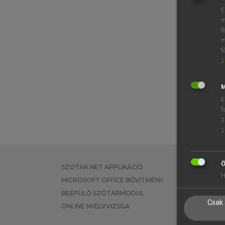
E
m
f
m
f
↓
M
E
f
s
↓
Ö
SZOTAR.NET APPLIKÁCIÓ
EGYÉNI FEL
H
MICROSOFT OFFICE BŐVÍTMÉNY
TANULÓKNA
BEÉPÜLŐ SZÓTÁRMODUL
OKTATÁSI I
Csak 
ONLINE NYELVVIZSGA
VÁLLALATI 